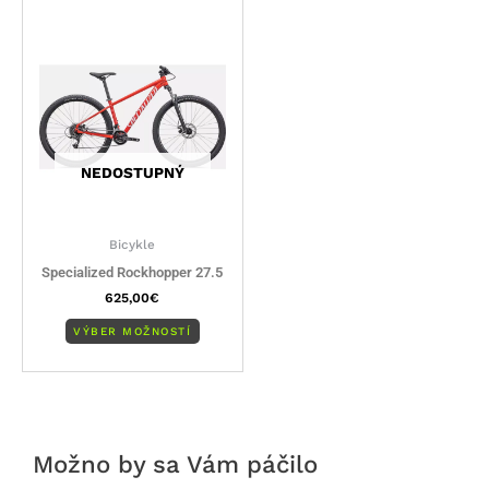
produkt
má
viacero
variantov.
Možnosti
si
môžete
NEDOSTUPNÝ
vybrať
na
stránke
Bicykle
produktu.
Specialized Rockhopper 27.5
625,00
€
VÝBER MOŽNOSTÍ
Možno by sa Vám páčilo