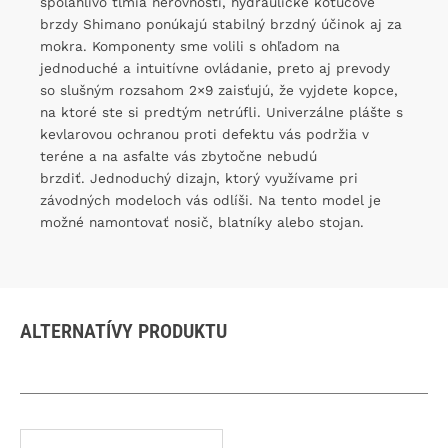
spoľahlivo tlmia nerovnosti, hydraulické kotúčové
brzdy Shimano ponúkajú stabilný brzdný účinok aj za
mokra. Komponenty sme volili s ohľadom na
jednoduché a intuitívne ovládanie, preto aj prevody
so slušným rozsahom 2×9 zaisťujú, že vyjdete kopce,
na ktoré ste si predtým netrúfli. Univerzálne plášte s
kevlarovou ochranou proti defektu vás podržia v
teréne a na asfalte vás zbytočne nebudú
brzdiť. Jednoduchý dizajn, ktorý využívame pri
závodných modeloch vás odlíši. Na tento model je
možné namontovať nosič, blatníky alebo stojan.
ALTERNATÍVY PRODUKTU
Tento