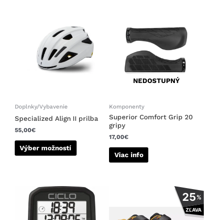
Tento
produkt
má
viacero
variantov.
Možnosti
si
NEDOSTUPNÝ
môžete
vybrať
na
Doplnky/Vybavenie
Komponenty
stránke
Superior Comfort Grip 20
Specialized Align II prilba
gripy
produktu.
55,00
€
17,00
€
Výber možností
Viac info
Tento
25
%
produkt
ZĽAVA
má