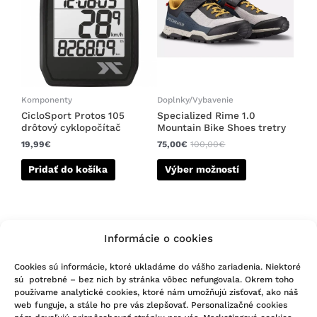
viacero
variantov.
Možnosti
si
môžete
vybrať
na
Komponenty
Doplnky/Vybavenie
stránke
CicloSport Protos 105
Specialized Rime 1.0
drôtový cyklopočítač
Mountain Bike Shoes tretry
produktu.
19,99
€
75,00
€
100,00
€
Pridať do košíka
Výber možností
Informácie o cookies
Cookies sú informácie, ktoré ukladáme do vášho zariadenia. Niektoré
sú potrebné – bez nich by stránka vôbec nefungovala. Okrem toho
používame analytické cookies, ktoré nám umožňujú zisťovať, ako náš
KONTAKTUJTE NÁS
web funguje, a stále ho pre vás zlepšovať. Personalizačné cookies