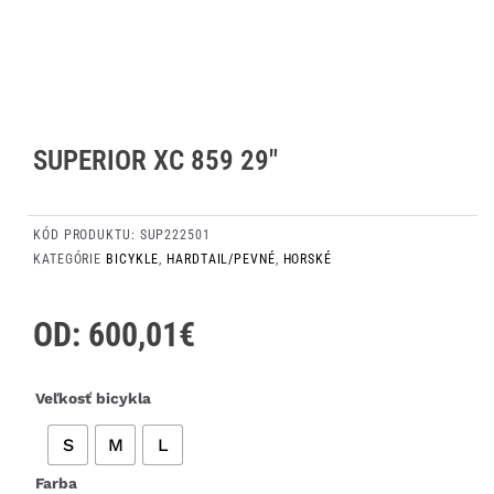
SUPERIOR XC 859 29″
KÓD PRODUKTU:
SUP222501
KATEGÓRIE
BICYKLE
,
HARDTAIL/PEVNÉ
,
HORSKÉ
OD:
600,01
€
množstvo
Veľkosť bicykla
Superior
S
M
L
XC
859
Farba
29"