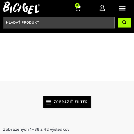
Preskočiť
Cart
0
na
obsah
HĽADAŤ
PRODUKT
29"
ZOBRAZIŤ FILTER
Zobrazených 1–36 z 42 výsledkov