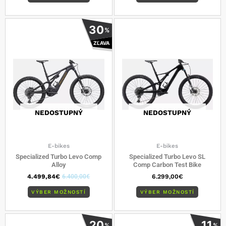
Tento
Tento
30
%
produkt
produkt
ZĽAVA
má
má
viacero
viacero
variantov.
varianto
Možnosti
Možnost
si
si
môžete
môžete
vybrať
vybrať
NEDOSTUPNÝ
NEDOSTUPNÝ
na
na
stránke
stránke
produktu.
produkt
E-bikes
E-bikes
Specialized Turbo Levo Comp
Specialized Turbo Levo SL
Alloy
Comp Carbon Test Bike
4.499,84
€
6.400,00
€
6.299,00
€
VÝBER MOŽNOSTÍ
VÝBER MOŽNOSTÍ
Tento
Tento
20
11
%
%