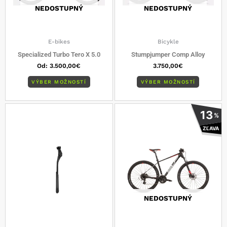
vybrať
vybrať
NEDOSTUPNÝ
NEDOSTUPNÝ
na
na
stránke
stránke
produktu.
produkt
E-bikes
Bicykle
Specialized Turbo Tero X 5.0
Stumpjumper Comp Alloy
Od:
3.500,00
€
3.750,00
€
VÝBER MOŽNOSTÍ
VÝBER MOŽNOSTÍ
Tento
13
%
produkt
ZĽAVA
má
viacero
varianto
Možnost
si
môžete
vybrať
NEDOSTUPNÝ
na
stránke