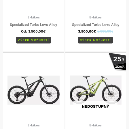
na
na
stránke
stránke
produktu.
produkt
E-bikes
E-bikes
Specialized Turbo Levo Alloy
Specialized Turbo Levo Alloy
Od:
3.500,00
€
3.500,00
€
5.000,00
€
VÝBER MOŽNOSTÍ
VÝBER MOŽNOSTÍ
Tento
Tento
25
%
produkt
produkt
ZĽAVA
má
má
viacero
viacero
variantov.
varianto
Možnosti
Možnost
si
si
môžete
môžete
vybrať
vybrať
NEDOSTUPNÝ
na
na
stránke
stránke
produktu.
produkt
E-bikes
E-bikes