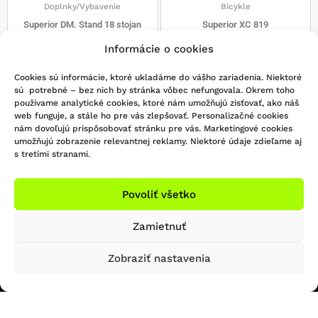
produkt
Doplnky/Vybavenie
Bicykle
Superior DM. Stand 18 stojan
Superior XC 819
20,00
€
606,03
€
699,00
€
Informácie o cookies
PRIDAŤ DO KOŠÍKA
VÝBER MOŽNOSTÍ
Cookies sú informácie, ktoré ukladáme do vášho zariadenia. Niektoré
sú potrebné – bez nich by stránka vôbec nefungovala. Okrem toho
používame analytické cookies, ktoré nám umožňujú zisťovať, ako náš
web funguje, a stále ho pre vás zlepšovať. Personalizačné cookies
nám dovoľujú prispôsobovať stránku pre vás. Marketingové cookies
1
2
→
umožňujú zobrazenie relevantnej reklamy. Niektoré údaje zdieľame aj
s tretími stranami.
Povoliť všetko
Zamietnuť
KONTAKTUJTE NÁS
Zobraziť nastavenia
Infolinka/Predajňa:
051 - 748 29 45
Sledujte nás na Facebooku
bicigel@bicigel.sk
Sledujte nás na Instagrame
servis@bicigel.sk