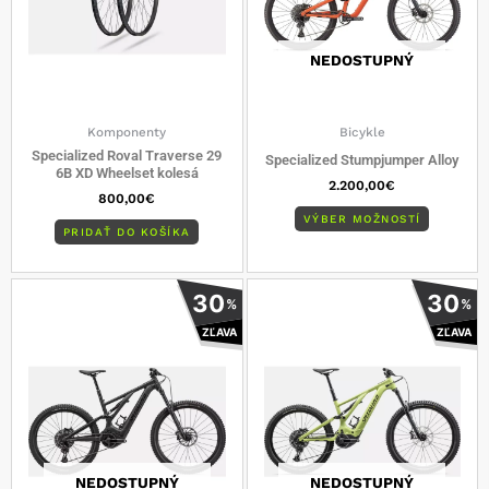
si
môžete
vybrať
NEDOSTUPNÝ
na
stránke
produkt
Komponenty
Bicykle
Specialized Roval Traverse 29
Specialized Stumpjumper Alloy
6B XD Wheelset kolesá
2.200,00
€
800,00
€
VÝBER MOŽNOSTÍ
PRIDAŤ DO KOŠÍKA
Tento
Tento
30
30
%
%
produkt
produkt
ZĽAVA
ZĽAVA
má
má
viacero
viacero
variantov.
varianto
Možnosti
Možnost
si
si
môžete
môžete
vybrať
vybrať
NEDOSTUPNÝ
NEDOSTUPNÝ