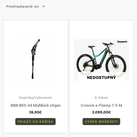
Tento
produkt
má
viacero
varianto
Možnost
si
môžete
vybrať
NEDOSTUPNÝ
na
stránke
produkt
Doplnky/Vybavenie
E-bikes
BBB BKS-04 Multikick stojan
Crussis e-Fionna 7.9-M
26,95
€
2.099,00
€
PRIDAŤ DO KOŠÍKA
VÝBER MOŽNOSTÍ