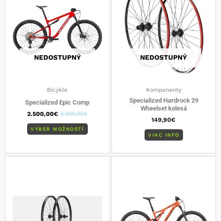
viacero
variantov.
Možnosti
si
môžete
vybrať
NEDOSTUPNÝ
NEDOSTUPNÝ
na
stránke
produktu.
Bicykle
Komponenty
Specialized Hardrock 29
Specialized Epic Comp
Wheelset kolesá
2.500,00
€
4.999,00
€
149,90
€
VÝBER MOŽNOSTÍ
VIAC INFO
Tento
produkt
má
viacero
varianto
Možnost