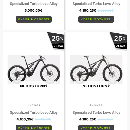
Specialized Turbo Levo Alloy
Specialized Turbo Levo Alloy
5.000,00
€
4.100,25
€
5.500,00
€
VÝBER MOŽNOSTÍ
VÝBER MOŽNOSTÍ
Tento
Tento
25
25
%
%
produkt
produkt
ZĽAVA
ZĽAVA
má
má
viacero
viacero
variantov.
varianto
Možnosti
Možnost
si
si
môžete
môžete
vybrať
vybrať
NEDOSTUPNÝ
NEDOSTUPNÝ
na
na
stránke
stránke
produktu.
produkt
E-bikes
E-bikes
Specialized Turbo Levo Alloy
Specialized Turbo Levo Alloy
4.100,25
€
5.500,00
€
4.100,25
€
5.500,00
€
VÝBER MOŽNOSTÍ
VÝBER MOŽNOSTÍ