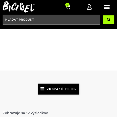
Preskočiť
Cart
0
na
obsah
HĽADAŤ
PRODUKT
KROSOVÉ/MESTSKÉ
ZOBRAZIŤ FILTER
Zobrazuje sa 12 výsledkov