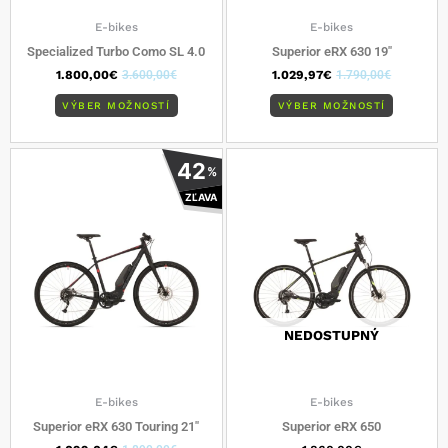
stránke
stránke
produktu.
produkt
E-bikes
E-bikes
Specialized Turbo Como SL 4.0
Superior eRX 630 19″
1.800,00
€
3.600,00
€
1.029,97
€
1.790,00
€
VÝBER MOŽNOSTÍ
VÝBER MOŽNOSTÍ
Tento
Tento
42
%
produkt
produkt
ZĽAVA
má
má
viacero
viacero
variantov.
varianto
Možnosti
Možnost
si
si
môžete
môžete
vybrať
vybrať
NEDOSTUPNÝ
na
na
stránke
stránke
produktu.
produkt
E-bikes
E-bikes
Superior eRX 630 Touring 21″
Superior eRX 650