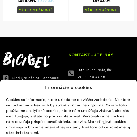
1.099,04
€
1.890,00
€
1.860,00
€
VÝBER MOŽNOSTÍ
VÝBER MOŽNOSTÍ
KONTAKTUJTE NÁS
Infolinka/Predajňa:
051 - 748 29 45
Sledujte nás na Facebooku
bicigel@bicigel.sk
Sledujte nás na Instagrame
Informácie o cookies
servis@bicigel.sk
Kpt. Nálepku 2
Cookies sú informácie, ktoré ukladáme do vášho zariadenia. Niektoré
sú potrebné – bez nich by stránka vôbec nefungovala. Okrem toho
Prešov 080 01
používame analytické cookies, ktoré nám umožňujú zisťovať, ako náš
web funguje, a stále ho pre vás zlepšovať. Personalizačné cookies
OTVÁRACIE HODINY
INFORMÁCIE
nám dovoľujú prispôsobovať stránku pre vás. Marketingové cookies
umožňujú zobrazenie relevantnej reklamy. Niektoré údaje zdieľame aj
s tretími stranami.
Predajňa Prešov
Obchodné podmienky