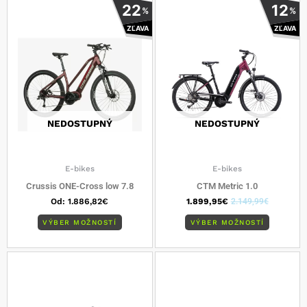
Tento
Tento
22
12
%
%
produkt
produkt
ZĽAVA
ZĽAVA
má
má
viacero
viacero
variantov.
varianto
Možnosti
Možnost
si
si
môžete
môžete
vybrať
vybrať
NEDOSTUPNÝ
NEDOSTUPNÝ
na
na
stránke
stránke
produktu.
produkt
E-bikes
E-bikes
Crussis ONE-Cross low 7.8
CTM Metric 1.0
Od:
1.886,82
€
1.899,95
€
2.149,99
€
VÝBER MOŽNOSTÍ
VÝBER MOŽNOSTÍ
Tento
Tento
produkt
produkt
má
má
viacero
viacero