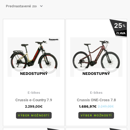
Tento
Tento
25
%
produkt
produkt
ZĽAVA
má
má
viacero
viacero
variantov.
varianto
Možnosti
Možnost
si
si
môžete
môžete
vybrať
vybrať
NEDOSTUPNÝ
NEDOSTUPNÝ
na
na
stránke
stránke
produktu.
produkt
E-bikes
E-bikes
Crussis e-Country 7.9
Crussis ONE-Cross 7.8
2.299,00
€
1.686,97
€
2.249,00
€
VÝBER MOŽNOSTÍ
VÝBER MOŽNOSTÍ