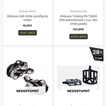
Komponenty
Komponenty
Shimano SM-SH56 zarážky do
Shimano Treking PD-T8000
tretier
SPD jednostranné + zar. SM-
SH56 pedále
15,00
€
124,95
€
VIAC INFO
VIAC INFO
28
%
ZĽAVA
NEDOSTUPNÝ
NEDOSTUPNÝ