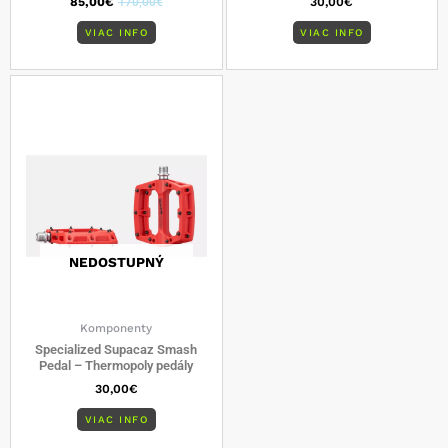
85,00
€
170,00
€
30,00
€
VIAC INFO
VIAC INFO
NEDOSTUPNÝ
Komponenty
Specialized Supacaz Smash
Pedal – Thermopoly pedály
30,00
€
VIAC INFO