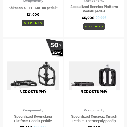
Komponenty
Komponenty
Specialized Bennies Platform
Shimano XT PD-M8100 pedále
Pedals pedále
121,00
€
65,00
€
90,00
€
VIAC INFO
VIAC INFO
50
%
ZĽAVA
NEDOSTUPNÝ
NEDOSTUPNÝ
Komponenty
Komponenty
Specialized Boomslang
Specialized Supacaz Smash
Platform Pedals pedále
Pedal – Thermopoly pedály