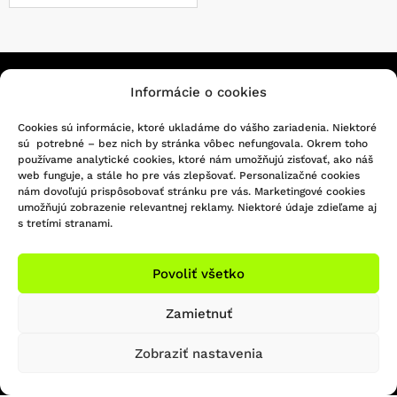
Informácie o cookies
KONTAKTUJTE NÁS
Cookies sú informácie, ktoré ukladáme do vášho zariadenia. Niektoré
sú potrebné – bez nich by stránka vôbec nefungovala. Okrem toho
Infolinka/Predajňa:
používame analytické cookies, ktoré nám umožňujú zisťovať, ako náš
051 - 748 29 45
Sledujte nás na Facebooku
web funguje, a stále ho pre vás zlepšovať. Personalizačné cookies
bicigel@bicigel.sk
nám dovoľujú prispôsobovať stránku pre vás. Marketingové cookies
Sledujte nás na Instagrame
umožňujú zobrazenie relevantnej reklamy. Niektoré údaje zdieľame aj
servis@bicigel.sk
s tretími stranami.
Kpt. Nálepku 2
Prešov 080 01
Povoliť všetko
OTVÁRACIE HODINY
INFORMÁCIE
Zamietnuť
Predajňa Prešov
Obchodné podmienky
Zobraziť nastavenia
Reklamačný poriadok
So: ZATVORENÉ
Formulár na odstúpenie od zmluvy
Ne: ZATVORENÉ
Platba a doprava