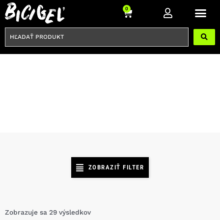
Preskočiť
Cart
0
na
obsah
HĽADAŤ
PRODUKT
PEDÁLE
ZOBRAZIŤ FILTER
Zobrazuje sa 29 výsledkov