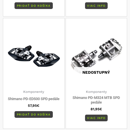
PRIDAŤ DO KOŠÍKA
VIAC INFO
NEDOSTUPNÝ
Komponenty
Komponenty
Shimano PD-M324 MTB SPD
Shimano PD-ED500 SPD pedále
pedále
57,95
€
81,95
€
PRIDAŤ DO KOŠÍKA
VIAC INFO