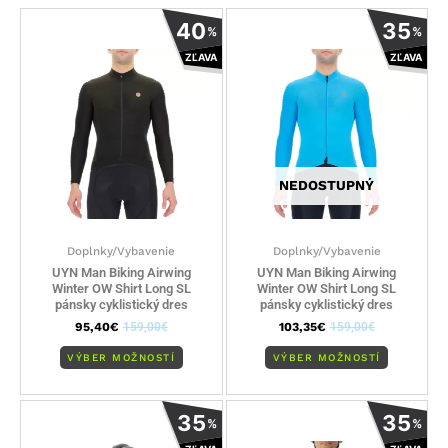
Tento
Tento
40
35
%
%
produkt
produkt
ZĽAVA
ZĽAVA
má
má
viacero
viacero
variantov.
variantov
Možnosti
Možnosti
si
si
môžete
môžete
NEDOSTUPNÝ
vybrať
vybrať
na
na
stránke
stránke
Doplnky/Vybavenie
Doplnky/Vybavenie
produktu.
produktu
UYN Man Biking Airwing
UYN Man Biking Airwing
Winter OW Shirt Long SL
Winter OW Shirt Long SL
pánsky cyklistický dres
pánsky cyklistický dres
95,40
€
159,00
€
103,35
€
159,00
€
VÝBER MOŽNOSTÍ
VÝBER MOŽNOSTÍ
Tento
Tento
35
35
%
%
produkt
produkt