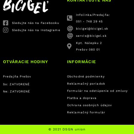
KONTAKTUJTE NÁS
Infolinka/Predajňa:
051 - 748 29 45
Sledujte nás na Facebooku
bicigel@bicigel.sk
Sledujte nás na Instagrame
servis@bicigel.sk
Kpt. Nálepku 2
Prešov 080 01
OTVÁRACIE HODINY
INFORMÁCIE
Predajňa Prešov
Obchodné podmienky
Reklamačný poriadok
So: ZATVORENÉ
Formulár na odstúpenie od zmluvy
Ne: ZATVORENÉ
Platba a doprava
Ochrana osobných údajov
Reklamačný formulár
© 2021 DSGN union