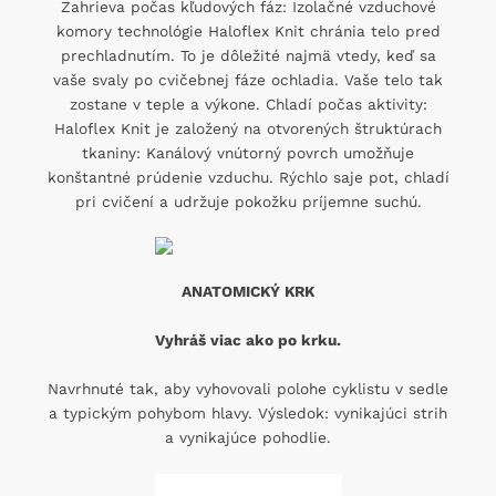
Zahrieva počas kľudových fáz: Izolačné vzduchové
komory technológie Haloflex Knit chránia telo pred
prechladnutím. To je dôležité najmä vtedy, keď sa
vaše svaly po cvičebnej fáze ochladia. Vaše telo tak
zostane v teple a výkone. Chladí počas aktivity:
Haloflex Knit je založený na otvorených štruktúrach
tkaniny: Kanálový vnútorný povrch umožňuje
konštantné prúdenie vzduchu. Rýchlo saje pot, chladí
pri cvičení a udržuje pokožku príjemne suchú.
ANATOMICKÝ KRK
Vyhráš viac ako po krku.
Navrhnuté tak, aby vyhovovali polohe cyklistu v sedle
a typickým pohybom hlavy. Výsledok: vynikajúci strih
a vynikajúce pohodlie.