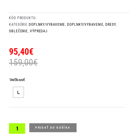
KÓD PRODUKTU:
KATEGÓRIE
DOPLNKY/VYBAVENIE
,
DOPLNKY/VYBAVENIE
,
DRESY
,
OBLEČENIE
,
VÝPREDAJ
95,40
€
159,00
€
množstvo
Veľkosť
UYN
L
Man
Biking
Airwing
Winter
OW
Shirt
PRIDAŤ DO KOŠÍKA
Long