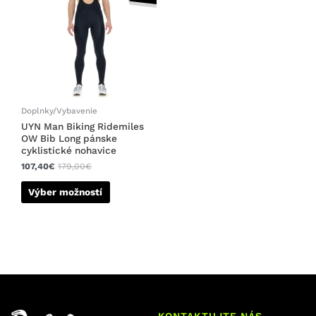
má
viacero
variantov.
Možnosti
si
môžete
vybrať
na
Doplnky/Vybavenie
stránke
UYN Man Biking Ridemiles
OW Bib Long pánske
produktu.
cyklistické nohavice
107,40
€
179,00
€
Výber možností