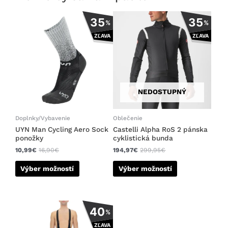
Tento
Tento
35
35
%
%
produkt
produkt
ZĽAVA
ZĽAVA
má
má
viacero
viacero
variantov.
variantov.
Možnosti
Možnosti
si
si
NEDOSTUPNÝ
môžete
môžete
vybrať
vybrať
na
na
Doplnky/Vybavenie
Oblečenie
stránke
stránke
UYN Man Cycling Aero Sock
Castelli Alpha RoS 2 pánska
ponožky
cyklistická bunda
produktu.
produktu.
10,99
€
16,90
€
194,97
€
299,95
€
Výber možností
Výber možností
Tento
40
%
produkt
ZĽAVA