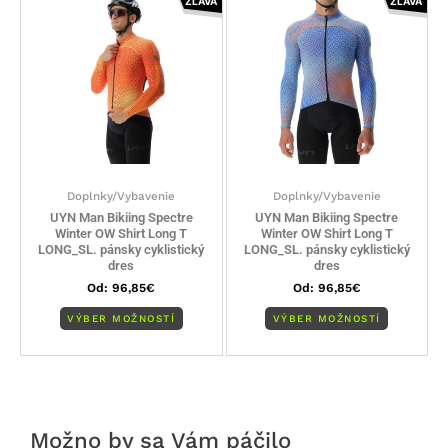
ZĽAVA
ZĽAVA
má
má
viacero
viacero
variantov.
variantov
Možnosti
Možnosti
si
si
môžete
môžete
vybrať
vybrať
na
na
stránke
stránke
Doplnky/Vybavenie
Doplnky/Vybavenie
produktu.
produktu
UYN Man Bikiing Spectre
UYN Man Bikiing Spectre
Winter OW Shirt Long T
Winter OW Shirt Long T
LONG_SL. pánsky cyklistický
LONG_SL. pánsky cyklistický
dres
dres
Od:
96,85
€
Od:
96,85
€
VÝBER MOŽNOSTÍ
VÝBER MOŽNOSTÍ
Možno by sa Vám páčilo