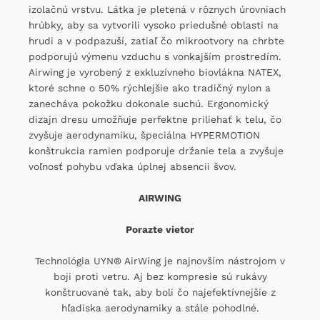
izolačnú vrstvu. Látka je pletená v rôznych úrovniach
hrúbky, aby sa vytvorili vysoko priedušné oblasti na
hrudi a v podpazuší, zatiaľ čo mikrootvory na chrbte
podporujú výmenu vzduchu s vonkajším prostredím.
Airwing je vyrobený z exkluzívneho biovlákna NATEX,
ktoré schne o 50% rýchlejšie ako tradičný nylon a
zanecháva pokožku dokonale suchú. Ergonomický
dizajn dresu umožňuje perfektne priliehať k telu, čo
zvyšuje aerodynamiku, špeciálna HYPERMOTION
konštrukcia ramien podporuje držanie tela a zvyšuje
voľnosť pohybu vďaka úplnej absencii švov.
AIRWING
Porazte vietor
Technológia UYN® AirWing je najnovším nástrojom v
boji proti vetru. Aj bez kompresie sú rukávy
konštruované tak, aby boli čo najefektívnejšie z
hľadiska aerodynamiky a stále pohodlné.