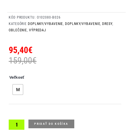
KÓD PRODUKTU:
O102080-B026
KATEGÓRIE
DOPLNKY/VYBAVENIE
,
DOPLNKY/VYBAVENIE
,
DRESY
,
OBLEČENIE
,
VÝPREDAJ
95,40
€
159,00
€
množstvo
Veľkosť
UYN
M
Man
Biking
Airwing
Winter
OW
Shirt
PRIDAŤ DO KOŠÍKA
Long