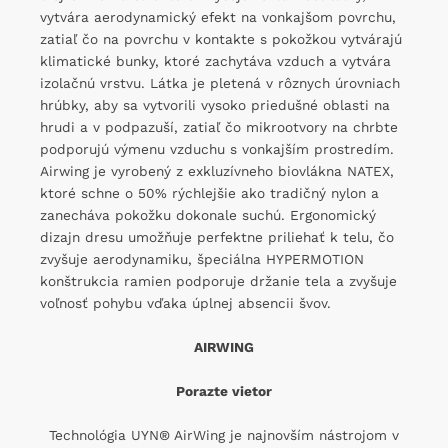
vytvára aerodynamický efekt na vonkajšom povrchu,
zatiaľ čo na povrchu v kontakte s pokožkou vytvárajú
klimatické bunky, ktoré zachytáva vzduch a vytvára
izolačnú vrstvu. Látka je pletená v rôznych úrovniach
hrúbky, aby sa vytvorili vysoko priedušné oblasti na
hrudi a v podpazuší, zatiaľ čo mikrootvory na chrbte
podporujú výmenu vzduchu s vonkajším prostredím.
Airwing je vyrobený z exkluzívneho biovlákna NATEX,
ktoré schne o 50% rýchlejšie ako tradičný nylon a
zanecháva pokožku dokonale suchú. Ergonomický
dizajn dresu umožňuje perfektne priliehať k telu, čo
zvyšuje aerodynamiku, špeciálna HYPERMOTION
konštrukcia ramien podporuje držanie tela a zvyšuje
voľnosť pohybu vďaka úplnej absencii švov.
AIRWING
Porazte vietor
Technológia UYN® AirWing je najnovším nástrojom v