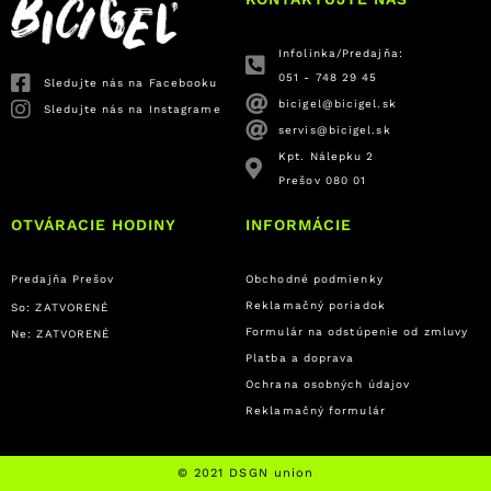
Infolinka/Predajňa:
051 - 748 29 45
Sledujte nás na Facebooku
bicigel@bicigel.sk
Sledujte nás na Instagrame
servis@bicigel.sk
Kpt. Nálepku 2
Prešov 080 01
OTVÁRACIE HODINY
INFORMÁCIE
Predajňa Prešov
Obchodné podmienky
Reklamačný poriadok
So: ZATVORENÉ
Formulár na odstúpenie od zmluvy
Ne: ZATVORENÉ
Platba a doprava
Ochrana osobných údajov
Reklamačný formulár
© 2021 DSGN union