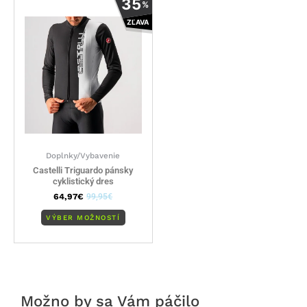
35
%
produkt
ZĽAVA
má
viacero
variantov.
Možnosti
si
môžete
vybrať
na
stránke
Doplnky/Vybavenie
produktu.
Castelli Triguardo pánsky
cyklistický dres
64,97
€
99,95
€
VÝBER MOŽNOSTÍ
Možno by sa Vám páčilo