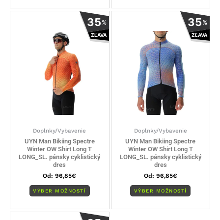
Tento
Tento
35
35
%
%
produkt
produkt
ZĽAVA
ZĽAVA
má
má
viacero
viacero
variantov.
variantov
Možnosti
Možnosti
si
si
môžete
môžete
vybrať
vybrať
na
na
stránke
stránke
Doplnky/Vybavenie
Doplnky/Vybavenie
produktu.
produktu
UYN Man Bikiing Spectre
UYN Man Bikiing Spectre
Winter OW Shirt Long T
Winter OW Shirt Long T
LONG_SL. pánsky cyklistický
LONG_SL. pánsky cyklistický
dres
dres
Od:
96,85
€
Od:
96,85
€
VÝBER MOŽNOSTÍ
VÝBER MOŽNOSTÍ
Tento