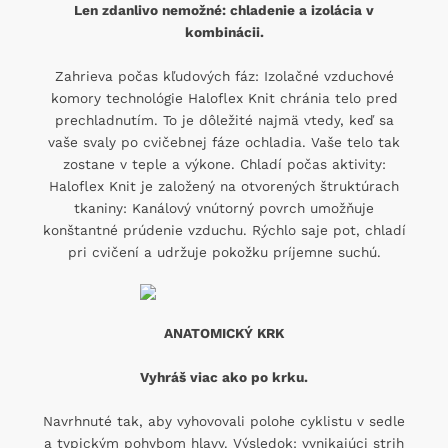
Len zdanlivo nemožné: chladenie a izolácia v
kombinácii.
Zahrieva počas kľudových fáz: Izolačné vzduchové
komory technológie Haloflex Knit chránia telo pred
prechladnutím. To je dôležité najmä vtedy, keď sa
vaše svaly po cvičebnej fáze ochladia. Vaše telo tak
zostane v teple a výkone. Chladí počas aktivity:
Haloflex Knit je založený na otvorených štruktúrach
tkaniny: Kanálový vnútorný povrch umožňuje
konštantné prúdenie vzduchu. Rýchlo saje pot, chladí
pri cvičení a udržuje pokožku príjemne suchú.
ANATOMICKÝ KRK
Vyhráš viac ako po krku.
Navrhnuté tak, aby vyhovovali polohe cyklistu v sedle
a typickým pohybom hlavy. Výsledok: vynikajúci strih