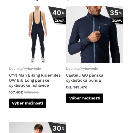
Tento
Tento
40
35
%
%
produkt
produkt
ZĽAVA
ZĽAVA
má
má
viacero
viacero
variantov.
variantov.
Možnosti
Možnosti
si
si
môžete
môžete
vybrať
vybrať
na
na
Doplnky/Vybavenie
Doplnky/Vybavenie
stránke
stránke
UYN Man Biking Ridemiles
Castelli GO pánska
OW Bib Long pánske
cyklistická bunda
produktu.
produktu.
cyklistické nohavice
Od:
149,47
€
107,40
€
179,00
€
Výber možností
Výber možností
Tento
30
%
produkt