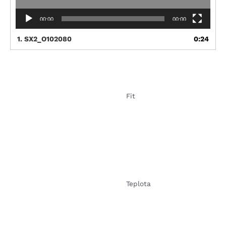
00:00
00:00
1.
SX2_O102080
0:24
Fit
Teplota