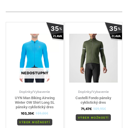
Tento
Tento
35
35
%
%
produkt
produkt
ZĽAVA
ZĽAVA
má
má
viacero
viacero
variantov.
variantov
Možnosti
Možnosti
si
si
môžete
môžete
NEDOSTUPNÝ
vybrať
vybrať
na
na
stránke
stránke
Doplnky/Vybavenie
Doplnky/Vybavenie
produktu.
produktu
UYN Man Biking Airwing
Castelli Fondo pánsky
Winter OW Shirt Long SL
cyklistický dres
pánsky cyklistický dres
71,47
€
109,95
€
103,35
€
159,00
€
VÝBER MOŽNOSTÍ
VÝBER MOŽNOSTÍ