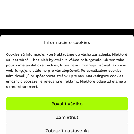
Informácie o cookies
KONTAKTUJTE NÁS
Cookies sú informácie, ktoré ukladáme do vášho zariadenia. Niektoré
sú potrebné – bez nich by stránka vôbec nefungovala. Okrem toho
Infolinka/Predajňa:
používame analytické cookies, ktoré nám umožňujú zisťovať, ako náš
051 - 748 29 45
Sledujte nás na Facebooku
web funguje, a stále ho pre vás zlepšovať. Personalizačné cookies
bicigel@bicigel.sk
nám dovoľujú prispôsobovať stránku pre vás. Marketingové cookies
Sledujte nás na Instagrame
umožňujú zobrazenie relevantnej reklamy. Niektoré údaje zdieľame aj
servis@bicigel.sk
s tretími stranami.
Kpt. Nálepku 2
Prešov 080 01
Povoliť všetko
OTVÁRACIE HODINY
INFORMÁCIE
Zamietnuť
Predajňa Prešov
Obchodné podmienky
Zobraziť nastavenia
Reklamačný poriadok
So: ZATVORENÉ