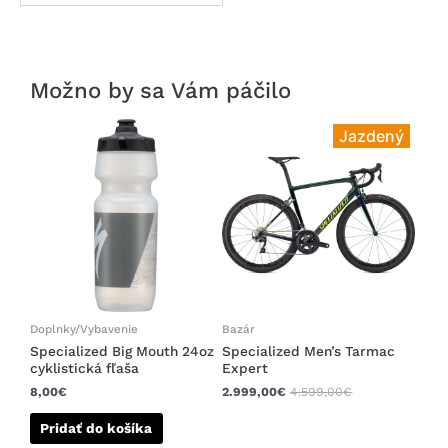
Možno by sa Vám páčilo
Jazdený
Doplnky/Vybavenie
Bazár
Specialized Big Mouth 24oz
Specialized Men’s Tarmac
cyklistická fľaša
Expert
8,00
€
2.999,00
€
4.599,00
€
Pridať do košíka