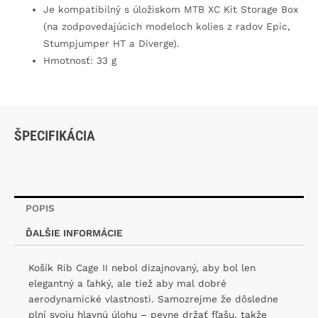
Je kompatibilný s úložiskom MTB XC Kit Storage Box
(na zodpovedajúcich modeloch kolies z radov Epic,
Stumpjumper HT a Diverge).
Hmotnosť: 33 g
ŠPECIFIKÁCIA
POPIS
ĎALŠIE INFORMÁCIE
Košík Rib Cage II nebol dizajnovaný, aby bol len
elegantný a ľahký, ale tiež aby mal dobré
aerodynamické vlastnosti. Samozrejme že dôsledne
plní svoju hlavnú úlohu – pevne držať fľašu, takže