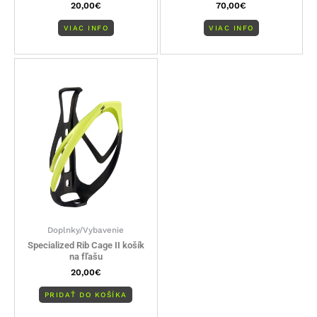
20,00
€
70,00
€
VIAC INFO
VIAC INFO
Doplnky/Vybavenie
Specialized Rib Cage II košík
na fľašu
20,00
€
PRIDAŤ DO KOŠÍKA