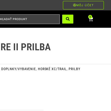
MÔJ ÚČET
ĽADAŤ
Cart
0
RODUKT
RE II PRILBA
E
DOPLNKY/VYBAVENIE
,
HORSKÉ XC/TRAIL
,
PRILBY