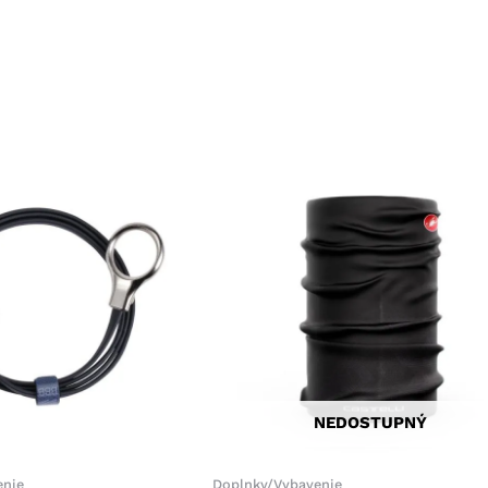
NEDOSTUPNÝ
enie
Doplnky/Vybavenie