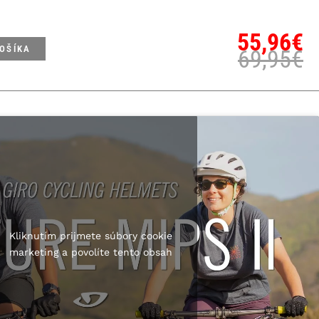
55,96
€
KOŠÍKA
69,95
€
Kliknutím prijmete súbory cookie
marketing a povolíte tento obsah