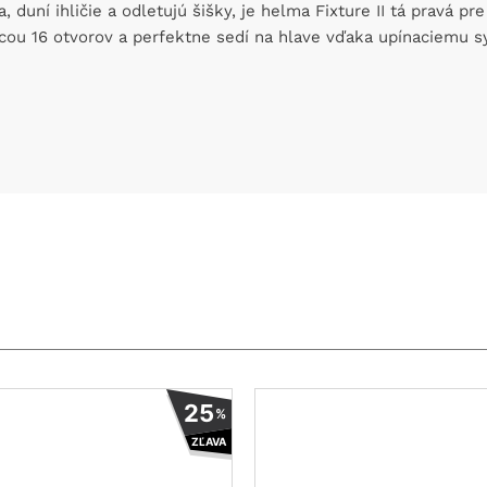
, duní ihličie a odletujú šišky, je helma Fixture II tá pravá 
ou 16 otvorov a perfektne sedí na hlave vďaka upínaciemu sy
Tento
25
%
produkt
ZĽAVA
má
viacero