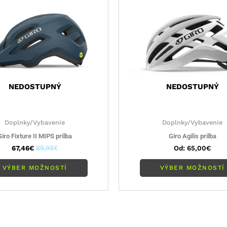
variantov.
Možnosti
si
môžete
vybrať
na
stránke
NEDOSTUPNÝ
NEDOSTUPNÝ
produktu.
Doplnky/Vybavenie
Doplnky/Vybavenie
Giro Fixture II MIPS prilba
Giro Agilis prilba
67,46
€
89,95
€
Od:
65,00
€
VÝBER MOŽNOSTÍ
VÝBER MOŽNOSTÍ