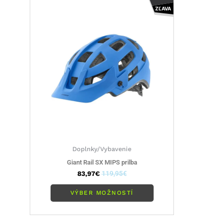
produkt
ZĽAVA
má
viacero
variantov.
Možnosti
si
môžete
vybrať
na
stránke
produktu.
Doplnky/Vybavenie
Giant Rail SX MIPS prilba
83,97
€
119,95
€
VÝBER MOŽNOSTÍ