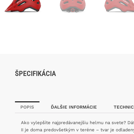
ŠPECIFIKÁCIA
POPIS
ĎALŠIE INFORMÁCIE
TECHNIC
Ako vylepšíte najpredávanejšiu helmu na svete? Dáte
II je doma predovšetkým v teréne – tvar je odladený