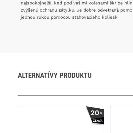
najspokojnejší, keď pod vašimi kolesami škrípe hlina
zvýšenú ochranu zátylku. Je dobre odvetraná pomoc
jednou rukou pomocou sťahovacieho koliesk
ALTERNATÍVY PRODUKTU
Tento
20
%
produkt
ZĽAVA
má
viacero