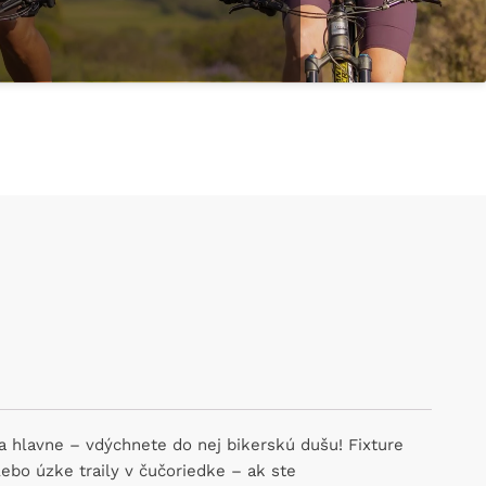
 a hlavne – vdýchnete do nej bikerskú dušu! Fixture
lebo úzke traily v čučoriedke – ak ste