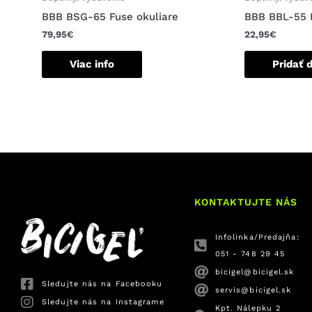
BBB BSG-65 Fuse okuliare
BBB BBL-55 
79,95
€
22,95
€
Viac info
Pridať 
KONTAKTUJTE NÁS
Infolinka/Predajňa:
051 - 748 29 45
bicigel@bicigel.sk
Sledujte nás na Facebooku
servis@bicigel.sk
Sledujte nás na Instagrame
Kpt. Nálepku 2