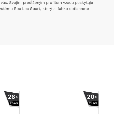
pre vás. Svojím predĺženým profilom vzadu poskytuje
stému Roc Loc Sport, ktorý si ľahko dotiahnete
Tento
Tento
28
20
%
%
produkt
produkt
ZĽAVA
ZĽAVA
má
má
viacero
viacero