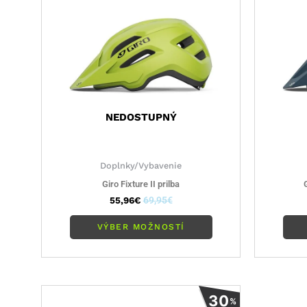
variantov.
Možnosti
si
môžete
vybrať
na
stránke
NEDOSTUPNÝ
produktu.
Doplnky/Vybavenie
Giro Fixture II prilba
55,96
€
69,95
€
VÝBER MOŽNOSTÍ
Tento
30
%