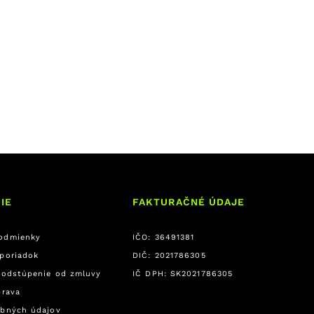
IE
FAKTURAČNÉ ÚDAJE
odmienky
IČO: 36491381
poriadok
DIČ: 2021786305
 odstúpenie od zmluvy
IČ DPH: SK2021786305
prava
bných údajov