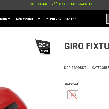
BICIGEL.SK - VÁŠ CYKLO ŠPECIALISTA
H
ENIE
KOMPONENTY
VÝPREDAJ
BAZÁR
P
GIRO FIXTU
20
%
ZĽAVA
KÓD PRODUKTU:
KATEGÓRI
množstvo
Veľkosť
Giro
UNI
Fixture
II
prilba