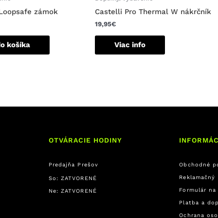
Loopsafe zámok
Castelli Pro Thermal W nákrčník
19,95
€
do košíka
Viac info
OTVÁRACIE HODINY
INFORMÁC
Predajňa Prešov
Obchodné p
Reklamačný 
So: ZATVORENÉ
Formulár na
Ne: ZATVORENÉ
Platba a do
Ochrana oso