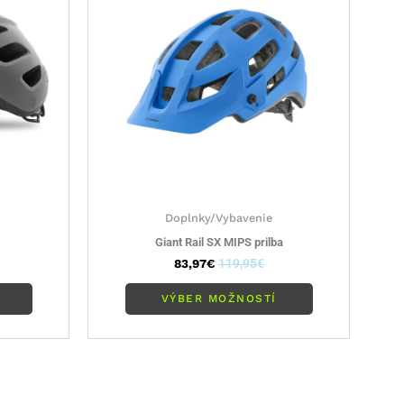
variantov.
variantov.
Možnosti
Možnosti
si
si
môžete
môžete
vybrať
vybrať
na
na
stránke
stránke
produktu.
produktu.
Doplnky/Vybavenie
Giant Rail SX MIPS prilba
83,97
€
119,95
€
VÝBER MOŽNOSTÍ