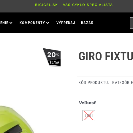
BICIGEL.SK - VÁŠ CYKLO ŠPECIALISTA
H
ENIE
KOMPONENTY
VÝPREDAJ
BAZÁR
P
GIRO FIXTU
20
%
ZĽAVA
KÓD PRODUKTU:
KATEGÓRI
množstvo
Veľkosť
Giro
UNI
Fixture
II
prilba