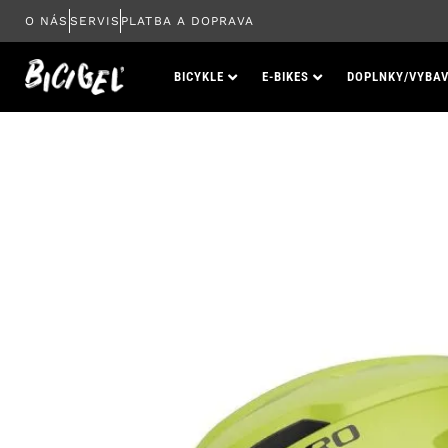
Preskočiť
O NÁS
SERVIS
PLATBA A DOPRAVA
na
obsah
BICYKLE
E-BIKES
DOPLNKY/VYBAV