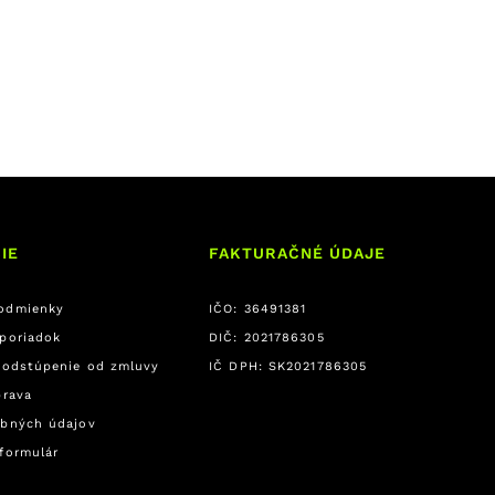
IE
FAKTURAČNÉ ÚDAJE
odmienky
IČO: 36491381
poriadok
DIČ: 2021786305
 odstúpenie od zmluvy
IČ DPH: SK2021786305
prava
bných údajov
formulár