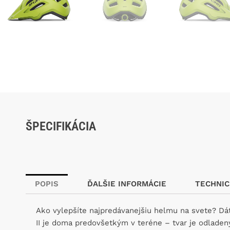
ŠPECIFIKÁCIA
POPIS
ĎALŠIE INFORMÁCIE
TECHNIC
Ako vylepšíte najpredávanejšiu helmu na svete? Dáte
II je doma predovšetkým v teréne – tvar je odladený