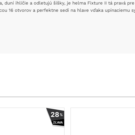
, duní ihličie a odletujú šišky, je helma Fixture II tá pravá 
ou 16 otvorov a perfektne sedí na hlave vďaka upínaciemu sy
Tento
28
%
produkt
ZĽAVA
má
viacero