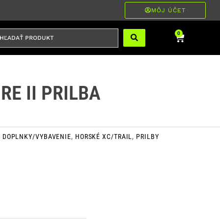
MÔJ ÚČET
ĽADAŤ
Cart
0
RODUKT
RE II PRILBA
E
DOPLNKY/VYBAVENIE
,
HORSKÉ XC/TRAIL
,
PRILBY