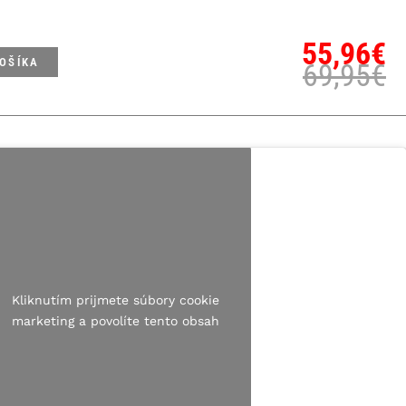
55,96
€
KOŠÍKA
69,95
€
Kliknutím prijmete súbory cookie
marketing a povolíte tento obsah