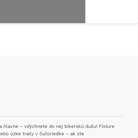
 a hlavne – vdýchnete do nej bikerskú dušu! Fixture
lebo úzke traily v čučoriedke – ak ste