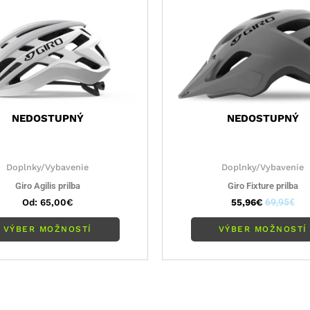
variantov.
Možnosti
si
môžete
vybrať
na
stránke
NEDOSTUPNÝ
NEDOSTUPNÝ
produktu.
Doplnky/Vybavenie
Doplnky/Vybavenie
Giro Agilis prilba
Giro Fixture prilba
Od:
65,00
€
55,96
€
69,95
€
VÝBER MOŽNOSTÍ
VÝBER MOŽNOSTÍ