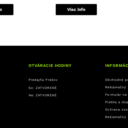
fo
Viac info
OTVÁRACIE HODINY
INFORMÁC
Predajňa Prešov
Obchodné p
Reklamačný 
So: ZATVORENÉ
Formulár na
Ne: ZATVORENÉ
Platba a do
Ochrana oso
Reklamačný 