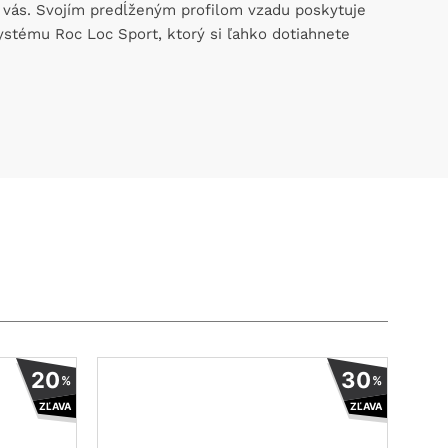
pre vás. Svojím predĺženým profilom vzadu poskytuje
stému Roc Loc Sport, ktorý si ľahko dotiahnete
Tento
Tento
20
30
%
%
produkt
produkt
ZĽAVA
ZĽAVA
má
má
viacero
viacero