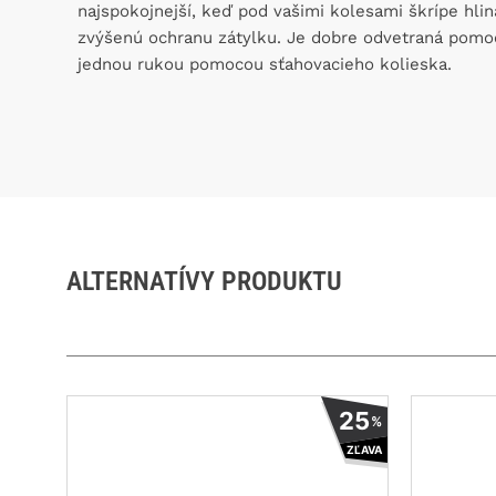
najspokojnejší, keď pod vašimi kolesami škrípe hlina
zvýšenú ochranu zátylku. Je dobre odvetraná pomoc
jednou rukou pomocou sťahovacieho kolieska.
ALTERNATÍVY PRODUKTU
Tento
25
%
produkt
ZĽAVA
má
viacero