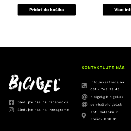
Pridať do košíka
Viac in
KONTAKTUJTE NÁS
Infolinka/Predajňa:
051 - 748 29 45
bicigel@bicigel.sk
Sledujte nás na Facebooku
servis@bicigel.sk
Sledujte nás na Instagrame
Kpt. Nálepku 2
Prešov 080 01