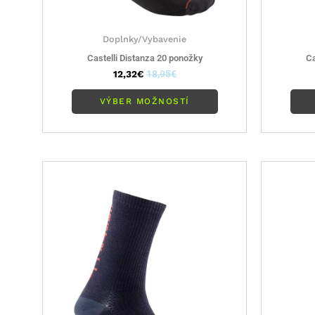
Doplnky/Vybavenie
Castelli Distanza 20 ponožky
Ca
12,32
€
18,95
€
VÝBER MOŽNOSTÍ
Tento
produkt
má
viacero
variantov.
Možnosti
si
môžete
vybrať