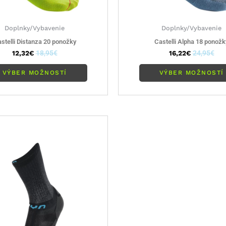
Doplnky/Vybavenie
Doplnky/Vybavenie
stelli Distanza 20 ponožky
Castelli Alpha 18 ponožk
12,32
€
18,95
€
16,22
€
24,95
€
VÝBER MOŽNOSTÍ
VÝBER MOŽNOSTÍ
Tento
produkt
má
viacero
variantov.
Možnosti
si
môžete
vybrať