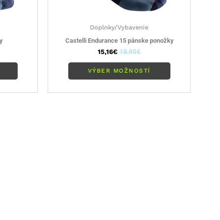
Doplnky/Vybavenie
y
Castelli Endurance 15 pánske ponožky
15,16
€
18,95
€
VÝBER MOŽNOSTÍ