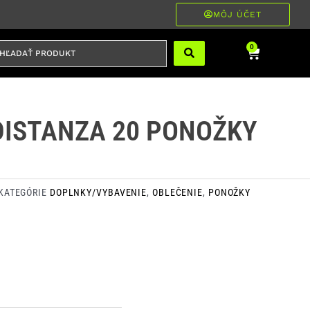
MÔJ ÚČET
ĽADAŤ
Cart
0
RODUKT
DISTANZA 20 PONOŽKY
KATEGÓRIE
DOPLNKY/VYBAVENIE
,
OBLEČENIE
,
PONOŽKY