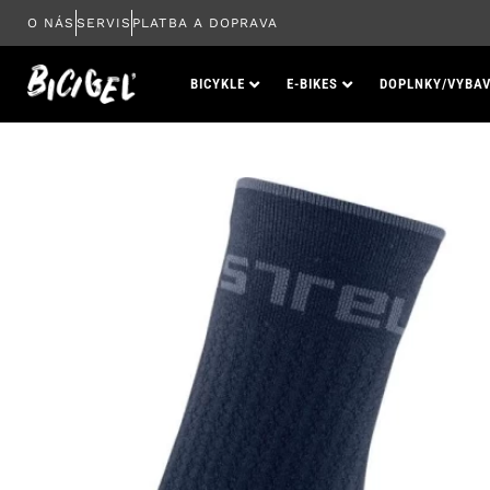
Preskočiť
O NÁS
SERVIS
PLATBA A DOPRAVA
na
obsah
BICYKLE
E-BIKES
DOPLNKY/VYBAV