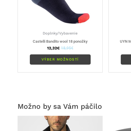
na
stránke
produktu.
Doplnky/Vybavenie
Castelli Bandito wool 18 ponožky
UYN M
12,32
€
18,95
€
VÝBER MOŽNOSTÍ
Možno by sa Vám páčilo
Tento
produkt