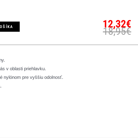
12,32
€
KOŠÍKA
18,95
€
ny.
 v oblasti priehlavku.
é nylónom pre vyššiu odolnosť.
.