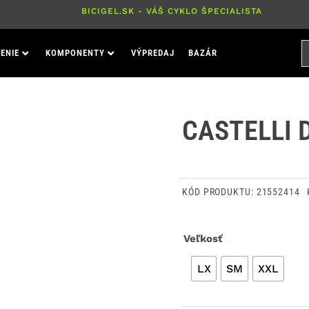
BICIGEL.SK - VÁŠ CYKLO ŠPECIALISTA
H
ENIE
KOMPONENTY
VÝPREDAJ
BAZÁR
P
CASTELLI 
KÓD PRODUKTU:
21552414
množstvo
Veľkosť
Castelli
LX
SM
XXL
Distanza
20
ponožky