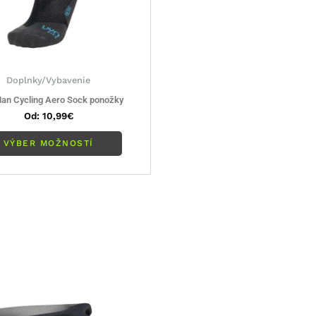
na
stránke
produktu.
Doplnky/Vybavenie
an Cycling Aero Sock ponožky
Od:
10,99
€
VÝBER MOŽNOSTÍ