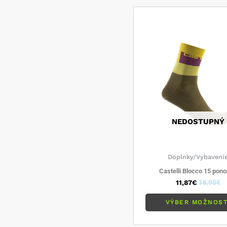
NEDOSTUPNÝ
Doplnky/Vybaveni
Castelli Blocco 15 pon
11,87
€
16,95
€
VÝBER MOŽNOST