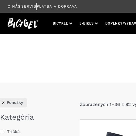
Preskočiť
O NÁS
SERVIS
PLATBA A DOPRAVA
na
obsah
BICYKLE
E-BIKES
DOPLNKY/VYBAV
Ponožky
Zobrazených 1–36 z 82 v
Kategória
Tričká