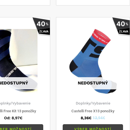
Tento
Ten
40
40
%
%
produkt
pro
ZĽAVA
ZĽAVA
má
má
viacero
via
variantov.
var
Možnosti
Mo
si
si
môžete
mô
vybrať
vyb
NEDOSTUPNÝ
NEDOSTUPNÝ
na
na
stránke
str
produktu.
pro
plnky/Vybavenie
Doplnky/Vybavenie
lli Free Kit 13 ponožky
Castelli Free X13 ponožky
Od:
8,97
€
8,36
€
13,94
€
BER MOŽNOSTÍ
VÝBER MOŽNOSTÍ