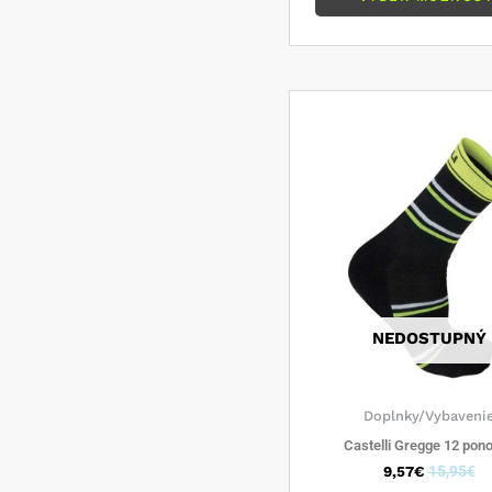
NEDOSTUPNÝ
Doplnky/Vybaveni
Castelli Gregge 12 pon
9,57
€
15,95
€