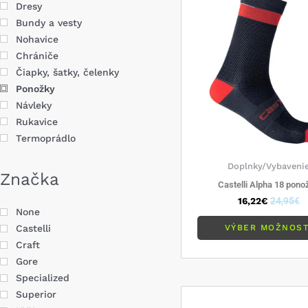
Dresy
Bundy a vesty
Nohavice
Chrániče
Čiapky, šatky, čelenky
Ponožky
Návleky
Rukavice
Termoprádlo
Doplnky/Vybaveni
Značka
Castelli Alpha 18 pono
16,22
€
24,95
€
None
VÝBER MOŽNOST
Castelli
Craft
Gore
Specialized
Superior