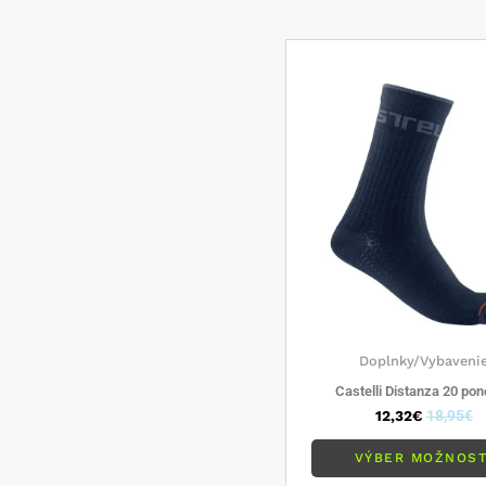
Doplnky/Vybaveni
Castelli Distanza 20 po
12,32
€
18,95
€
VÝBER MOŽNOST