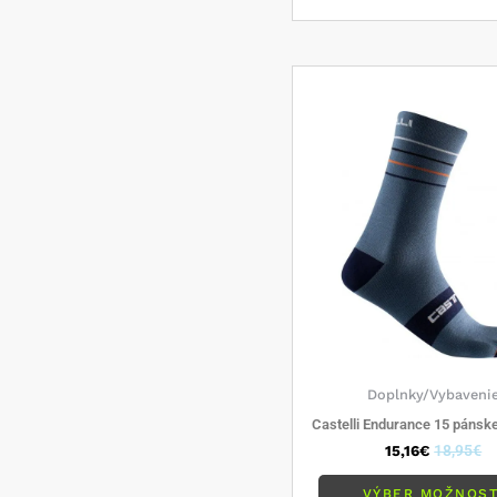
Doplnky/Vybaveni
Castelli Endurance 15 pánsk
15,16
€
18,95
€
VÝBER MOŽNOST