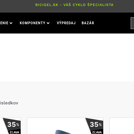
BICIGEL.SK - VÁŠ CYKLO ŠPECIALISTA
H
ENIE
KOMPONENTY
VÝPREDAJ
BAZÁR
P
PONOŽKY
ýsledkov
Tento
Tento
35
35
%
%
produkt
produkt
ZĽAVA
ZĽAVA