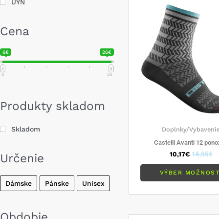
UYN
Cena
6€
26€
6
26
Produkty skladom
Skladom
Doplnky/Vybaveni
Castelli Avanti 12 pon
10,17
€
16,95
€
Určenie
VÝBER MOŽNOST
Dámske
Pánske
Unisex
Obdobie