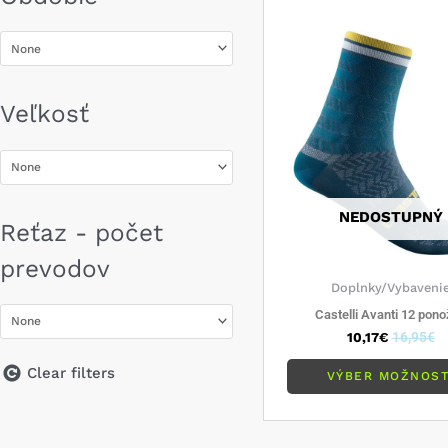
Veľkosť
NEDOSTUPNÝ
Reťaz - počet
prevodov
Doplnky/Vybaveni
Castelli Avanti 12 pon
10,17
€
16,95
€
Clear filters
VÝBER MOŽNOST