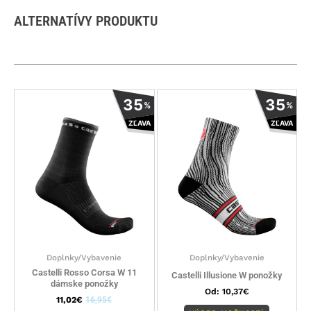
ALTERNATÍVY PRODUKTU
Tento
Tento
35
35
%
%
produkt
produkt
ZĽAVA
ZĽAVA
má
má
viacero
viacero
variantov.
variantov
Možnosti
Možnosti
si
si
môžete
môžete
vybrať
vybrať
na
na
stránke
stránke
Doplnky/Vybavenie
Doplnky/Vybavenie
produktu.
produktu
Castelli Rosso Corsa W 11
Castelli Illusione W ponožky
dámske ponožky
Od:
10,37
€
11,02
€
16,95
€