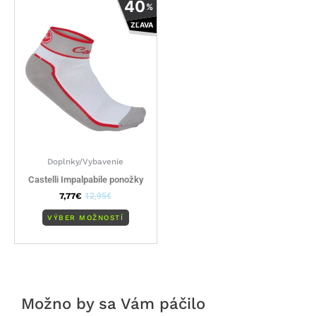
40
%
produkt
ZĽAVA
má
viacero
variantov.
Možnosti
si
môžete
vybrať
na
stránke
Doplnky/Vybavenie
produktu.
Castelli Impalpabile ponožky
7,77
€
12,95
€
VÝBER MOŽNOSTÍ
Možno by sa Vám páčilo