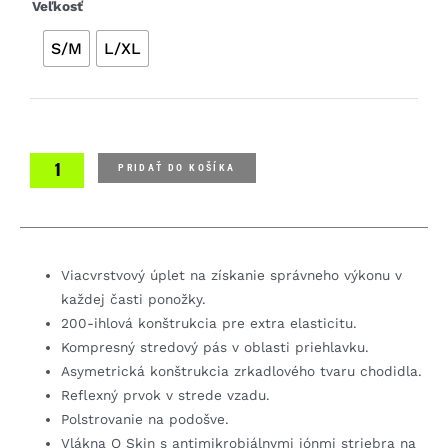
množstvo
Veľkosť
Castelli
S/M
L/XL
Rosso
Corsa
W
11
dámske
ponožky
PRIDAŤ DO KOŠÍKA
Viacvrstvový úplet na získanie správneho výkonu v
každej časti ponožky.
200-ihlová konštrukcia pre extra elasticitu.
Kompresný stredový pás v oblasti priehlavku.
Asymetrická konštrukcia zrkadlového tvaru chodidla.
Reflexný prvok v strede vzadu.
Polstrovanie na podošve.
Vlákna Q Skin s antimikrobiálnymi iónmi striebra na