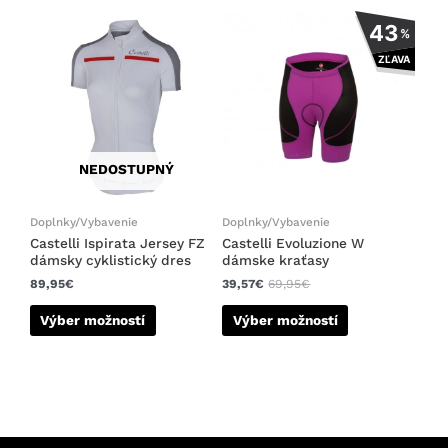
Tento
Tento
43
%
produkt
produkt
ZĽAVA
má
má
viacero
viacero
variantov.
variantov.
Možnosti
Možnosti
si
si
NEDOSTUPNÝ
môžete
môžete
vybrať
vybrať
na
na
Doplnky/Vybavenie
Doplnky/Vybavenie
stránke
stránke
Castelli Ispirata Jersey FZ
Castelli Evoluzione W
dámsky cyklistický dres
dámske kraťasy
produktu.
produktu.
89,95
€
39,57
€
69,95
€
Výber možností
Výber možností