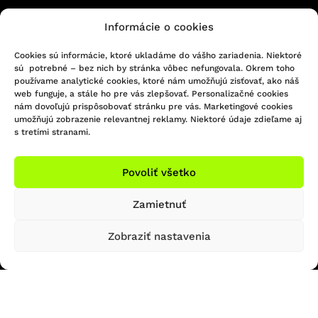
Informácie o cookies
KONTAKTUJTE NÁS
Cookies sú informácie, ktoré ukladáme do vášho zariadenia. Niektoré
sú potrebné – bez nich by stránka vôbec nefungovala. Okrem toho
Infolinka/Predajňa:
používame analytické cookies, ktoré nám umožňujú zisťovať, ako náš
051 - 748 29 45
Sledujte nás na Facebooku
web funguje, a stále ho pre vás zlepšovať. Personalizačné cookies
bicigel@bicigel.sk
Sledujte nás na Instagrame
nám dovoľujú prispôsobovať stránku pre vás. Marketingové cookies
umožňujú zobrazenie relevantnej reklamy. Niektoré údaje zdieľame aj
servis@bicigel.sk
s tretími stranami.
Kpt. Nálepku 2
Prešov 080 01
Povoliť všetko
OTVÁRACIE HODINY
INFORMÁCIE
Zamietnuť
Predajňa Prešov
Obchodné podmienky
Reklamačný poriadok
Zobraziť nastavenia
So: ZATVORENÉ
Formulár na odstúpenie od zmluvy
Ne: ZATVORENÉ
Platba a doprava
Ochrana osobných údajov
Reklamačný formulár