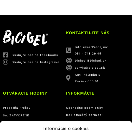
KONTAKTUJTE NÁS
Infolinka/Predajňa:
051 - 748 29 45
Sledujte nás na Facebooku
bicigel@bicigel.sk
Sledujte nás na Instagrame
servis@bicigel.sk
Kpt. Nálepku 2
Prešov 080 01
OTVÁRACIE HODINY
INFORMÁCIE
Predajňa Prešov
Obchodné podmienky
Reklamačný poriadok
So: ZATVORENÉ
Formulár na odstúpenie od zmluvy
Ne: ZATVORENÉ
Informácie o cookies
Platba a doprava