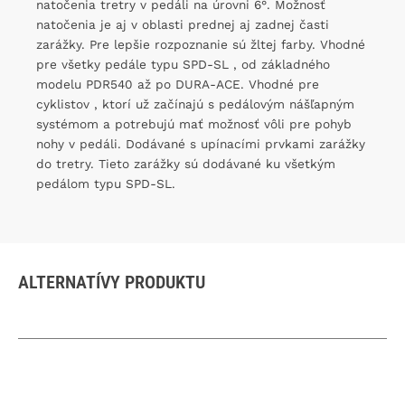
natočenia tretry v pedáli na úrovni 6°. Možnosť
natočenia je aj v oblasti prednej aj zadnej časti
zarážky. Pre lepšie rozpoznanie sú žltej farby. Vhodné
pre všetky pedále typu SPD-SL , od základného
modelu PDR540 až po DURA-ACE. Vhodné pre
cyklistov , ktorí už začínajú s pedálovým nášľapným
systémom a potrebujú mať možnosť vôli pre pohyb
nohy v pedáli. Dodávané s upínacími prvkami zarážky
do tretry. Tieto zarážky sú dodávané ku všetkým
pedálom typu SPD-SL.
ALTERNATÍVY PRODUKTU