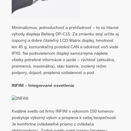
Minimalizmus, jednoduchosť a prehľadnosť – to sú hlavné
výhody displeja Befang DP-C15. Za zmienku stojí určite aj
úsporný a dobre čitateľný LCD Matrix displej, hmotnosť
len 45 g, komunikačný protokol CAN a odolnosť voči vode
IPX5. Na podsvietenom displeji samozrejme nájdete
všetky potrebné informácie o jazde – rýchlosť (aktuálna,
priemerná, maximálna), stav batérie, zvolený režim
podpory, dojazd, prejdená vzdialenosť a pod.
INFINI – Integrované osvetlenie
Kvalitné svetlo od firmy INFINI s výkonom 150 lumenov
poskytuje výborný výkon a prispieva k vašej bezpečnosti.
Je komfortne ovládateľné priamo z ovládača
elektropohonu. Zadné svetlo svieti jasnou červenou