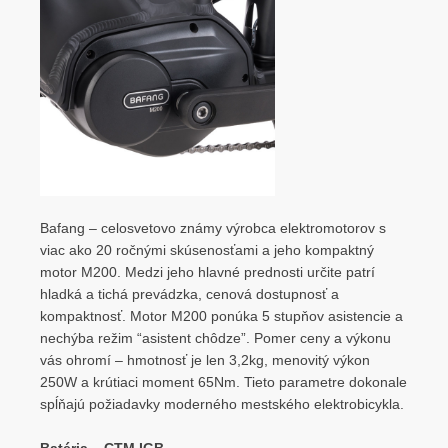
Bafang – celosvetovo známy výrobca elektromotorov s
viac ako 20 ročnými skúsenosťami a jeho kompaktný
motor M200. Medzi jeho hlavné prednosti určite patrí
hladká a tichá prevádzka, cenová dostupnosť a
kompaktnosť. Motor M200 ponúka 5 stupňov asistencie a
nechýba režim “asistent chôdze”. Pomer ceny a výkonu
vás ohromí – hmotnosť je len 3,2kg, menovitý výkon
250W a krútiaci moment 65Nm. Tieto parametre dokonale
spĺňajú požiadavky moderného mestského elektrobicykla.