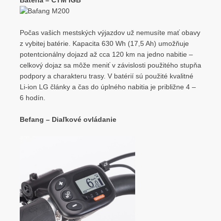
Batéria – CTM IGB
Počas vašich mestských výjazdov už nemusíte mať obavy
z vybitej batérie. Kapacita 630 Wh (17,5 Ah) umožňuje
potentcionálny dojazd až cca 120 km na jedno nabitie –
celkový dojaz sa môže meniť v závislosti použitého stupňa
podpory a charakteru trasy. V batérií sú použité kvalitné
Li-ion LG články a čas do úplného nabitia je približne 4 –
6 hodín.
Befang – Diaľkové ovládanie