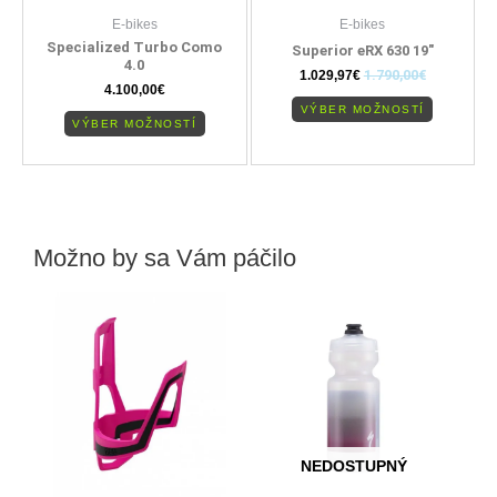
stránke
stránke
E-bikes
E-bikes
produktu.
produktu
Specialized Turbo Como
Superior eRX 630 19″
4.0
1.029,97
€
1.790,00
€
4.100,00
€
VÝBER MOŽNOSTÍ
VÝBER MOŽNOSTÍ
Možno by sa Vám páčilo
NEDOSTUPNÝ