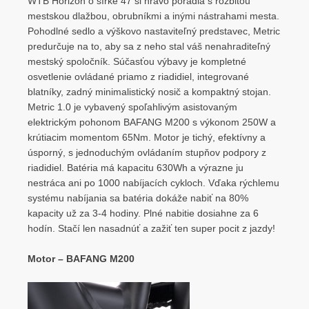
WTB Horizon o šírke 47 si hravo poradia s rozbitou
mestskou dlažbou, obrubníkmi a inými nástrahami mesta.
Pohodlné sedlo a výškovo nastaviteľný predstavec, Metric
predurčuje na to, aby sa z neho stal váš nenahraditeľný
mestský spoločník. Súčasťou výbavy je kompletné
osvetlenie ovládané priamo z riadidiel, integrované
blatníky, zadný minimalistický nosič a kompaktný stojan.
Metric 1.0 je vybavený spoľahlivým asistovaným
elektrickým pohonom BAFANG M200 s výkonom 250W a
krútiacim momentom 65Nm. Motor je tichý, efektívny a
úsporný, s jednoduchým ovládaním stupňov podpory z
riadidiel. Batéria má kapacitu 630Wh a výrazne ju
nestráca ani po 1000 nabíjacích cykloch. Vďaka rýchlemu
systému nabíjania sa batéria dokáže nabiť na 80%
kapacity už za 3-4 hodiny. Plné nabitie dosiahne za 6
hodín. Stačí len nasadnúť a zažiť ten super pocit z jazdy!
Motor – BAFANG M200