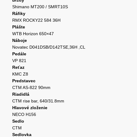
Brzdy
Shimano MT200 / SMRT10S
Ráfiky
RMX ROCKY22 584 36H
Plášte
WTB Horizon 650×47
Náboje
Novatec D041DSB/D142TSE,36H ,CL
Pedále
VP 821
Reťaz
KMC Z8
Predstavec
CTM AS-822 90mm
Riadidlá
CTM rise bar, 640/31.8mm
Hlavové zloženie
NECO H156
Sedlo
CTM
Sedlovka