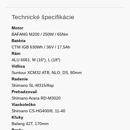
Technické špecifikácie
Motor
BAFANG M200 / 250W / 65Nm
Batéria
CTM IGB 630Wh / 36V / 17,5Ah
Rám
ALU 6061, M (16″), L (18″)
Vidlica
Suntour XCM32 ATB, NLO, DS, 80mm
Radenie
Shimano SL-M315/8sp.
Prehadzovač
Shimano Acera RD-M3020
Viackolečko
Shimano CS-HG400/8, 11-40
Kľuky
Bafang 42T, 170mm