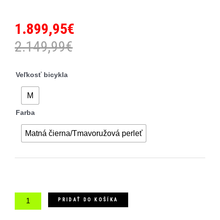
1.899,95
€
2.149,99
€
množstvo
Veľkosť bicykla
CTM
Metric
M
1.0
Farba
Matná čierna/Tmavoružová perleť
PRIDAŤ DO KOŠÍKA