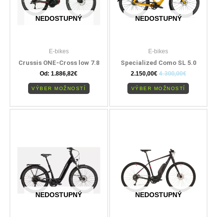
si
si
môžete
môžete
NEDOSTUPNÝ
NEDOSTUPNÝ
vybrať
vybrať
na
na
stránke
stránke
E-bikes
E-bikes
produktu.
produktu
Crussis ONE-Cross low 7.8
Specialized Como SL 5.0
Od:
1.886,82
€
2.150,00
€
4.300,00
€
VÝBER MOŽNOSTÍ
VÝBER MOŽNOSTÍ
Tento
Tento
produkt
produkt
má
má
viacero
viacero
variantov.
variantov
Možnosti
Možnosti
si
si
môžete
môžete
NEDOSTUPNÝ
NEDOSTUPNÝ
vybrať
vybrať
na
na