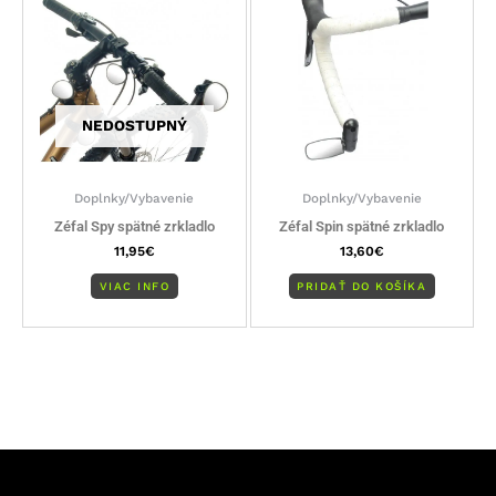
NEDOSTUPNÝ
Doplnky/Vybavenie
Doplnky/Vybavenie
Zéfal Spy spätné zrkladlo
Zéfal Spin spätné zrkladlo
11,95
€
13,60
€
VIAC INFO
PRIDAŤ DO KOŠÍKA