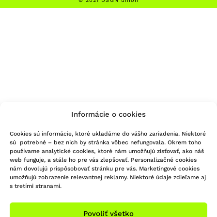
© 2021 DSGN union
Informácie o cookies
Cookies sú informácie, ktoré ukladáme do vášho zariadenia. Niektoré
sú potrebné – bez nich by stránka vôbec nefungovala. Okrem toho
používame analytické cookies, ktoré nám umožňujú zisťovať, ako náš
web funguje, a stále ho pre vás zlepšovať. Personalizačné cookies
nám dovoľujú prispôsobovať stránku pre vás. Marketingové cookies
umožňujú zobrazenie relevantnej reklamy. Niektoré údaje zdieľame aj
s tretími stranami.
Povoliť všetko