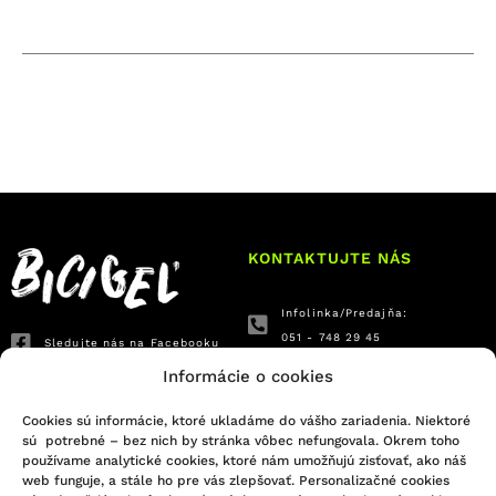
KONTAKTUJTE NÁS
Infolinka/Predajňa:
051 - 748 29 45
Sledujte nás na Facebooku
bicigel@bicigel.sk
Sledujte nás na Instagrame
Informácie o cookies
servis@bicigel.sk
Kpt. Nálepku 2
Cookies sú informácie, ktoré ukladáme do vášho zariadenia. Niektoré
sú potrebné – bez nich by stránka vôbec nefungovala. Okrem toho
Prešov 080 01
používame analytické cookies, ktoré nám umožňujú zisťovať, ako náš
web funguje, a stále ho pre vás zlepšovať. Personalizačné cookies
OTVÁRACIE HODINY
INFORMÁCIE