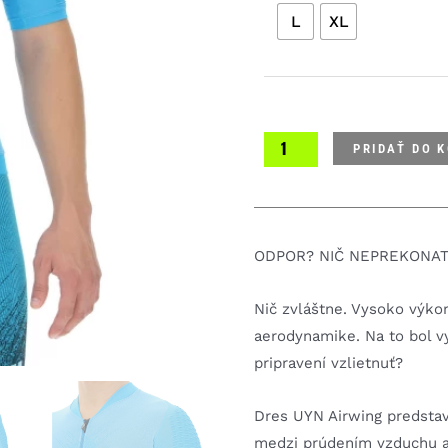
L
XL
Biking
Airwing
Man
shirt
pánsky
cyklistický
PRIDAŤ DO 
dres
ODPOR? NIČ NEPREKONAT
Nič zvláštne. Vysoko výko
aerodynamike. Na to bol vy
pripravení vzlietnuť?
Dres UYN Airwing predstav
medzi prúdením vzduchu a 