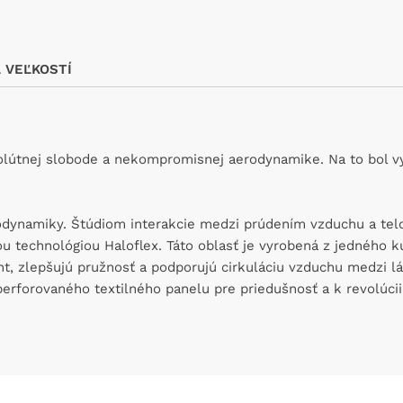
 VEĽKOSTÍ
lútnej slobode a nekompromisnej aerodynamike. Na to bol vyvi
rodynamiky. Štúdiom interakcie medzi prúdením vzduchu a tel
 technológiou Haloflex. Táto oblasť je vyrobená z jedného k
nt, zlepšujú pružnosť a podporujú cirkuláciu vzduchu medzi 
rforovaného textilného panelu pre priedušnosť a k revolúcii v