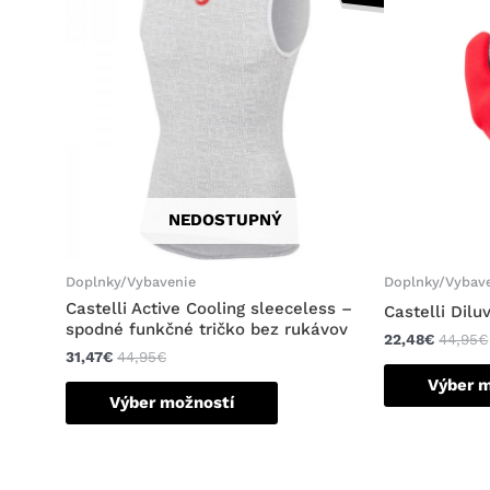
má
viacero
variantov.
Možnosti
si
môžete
vybrať
na
stránke
NEDOSTUPNÝ
produktu.
Doplnky/Vybavenie
Doplnky/Vybav
Castelli Active Cooling sleeceless –
Castelli Dilu
spodné funkčné tričko bez rukávov
22,48
€
44,95
€
31,47
€
44,95
€
Výber 
Výber možností