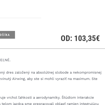
KOŠÍKA
OD:
103,35
€
EĽNÉ.
nný dres založený na absolútnej slobode a nekompromisnej
vinutý Airwing, aby ste si mohli vyraziť na maximum. Ste
uje vrchol ľahkosti a aerodynamiky. Štúdiom interakcie
telom jazdca sme prepracovali oblasť ramien integrujúcu