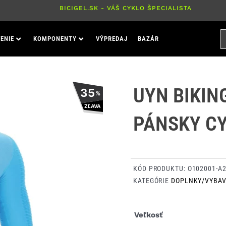
BICIGEL.SK - VÁŠ CYKLO ŠPECIALISTA
H
ENIE
KOMPONENTY
VÝPREDAJ
BAZÁR
P
UYN BIKIN
35
%
ZĽAVA
PÁNSKY CY
KÓD PRODUKTU:
O102001-A
KATEGÓRIE
DOPLNKY/VYBAV
množstvo
Veľkosť
UYN