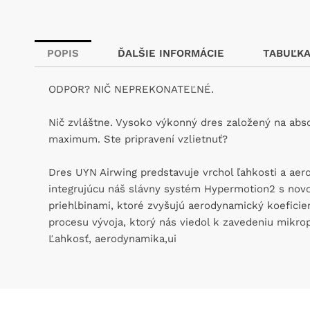
POPIS
ĎALŠIE INFORMÁCIE
TABUĽKA
ODPOR? NIČ NEPREKONATEĽNÉ.
Nič zvláštne. Vysoko výkonný dres založený na abso
maximum. Ste pripravení vzlietnuť?
Dres UYN Airwing predstavuje vrchol ľahkosti a ae
integrujúcu náš slávny systém Hypermotion2 s novou
priehlbinami, ktoré zvyšujú aerodynamický koeficie
procesu vývoja, ktorý nás viedol k zavedeniu mikrope
Ľahkosť, aerodynamika,ui