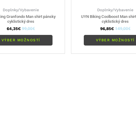
Doplnky/Vybavenie
Doplnky/Vybavenie
ing Granfondo Man shirt pánsky
UYN Biking Coolboost Man shir
cyklistický dres
cyklistický dres
64,35
€
99,00
€
96,85
€
149,00
€
VÝBER MOŽNOSTÍ
VÝBER MOŽNOSTÍ