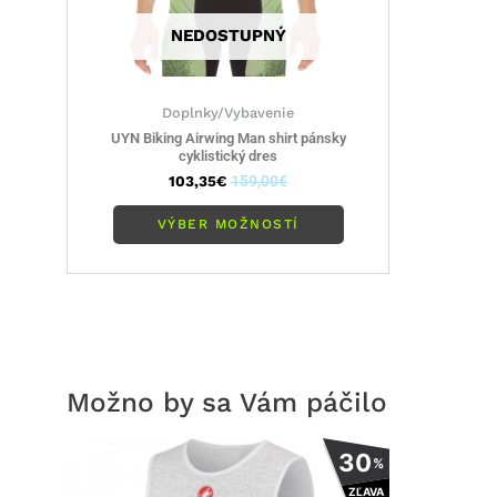
stránke
NEDOSTUPNÝ
produktu.
Doplnky/Vybavenie
UYN Biking Airwing Man shirt pánsky
cyklistický dres
103,35
€
159,00
€
VÝBER MOŽNOSTÍ
Možno by sa Vám páčilo
Tento
30
%
produkt
ZĽAVA