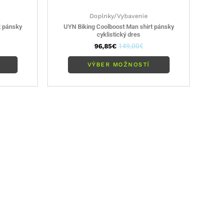
Doplnky/Vybavenie
t pánsky
UYN Biking Coolboost Man shirt pánsky
cyklistický dres
96,85
€
149,00
€
VÝBER MOŽNOSTÍ