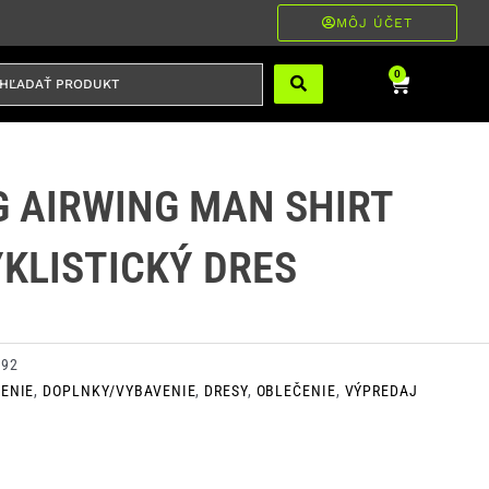
MÔJ ÚČET
ĽADAŤ
Cart
0
RODUKT
G AIRWING MAN SHIRT
KLISTICKÝ DRES
292
ENIE
,
DOPLNKY/VYBAVENIE
,
DRESY
,
OBLEČENIE
,
VÝPREDAJ