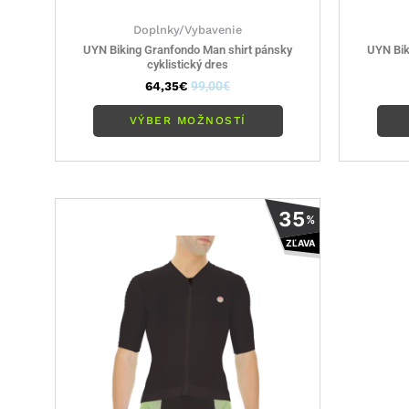
Doplnky/Vybavenie
UYN Biking Granfondo Man shirt pánsky
UYN Bik
cyklistický dres
64,35
€
99,00
€
VÝBER MOŽNOSTÍ
Tento
35
%
produkt
ZĽAVA
má
viacero
variantov.
Možnosti
si
môžete
vybrať
na