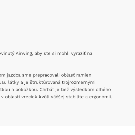
nutý Airwing, aby ste si mohli vyraziť na
om jazdca sme prepracovali oblasť ramien
usu látky a je štruktúrovaná trojrozmernými
látkou a pokožkou. Chrbát je tiež výsledkom dlhého
 oblasti vreciek kvôli väčšej stabilite a ergonómii.