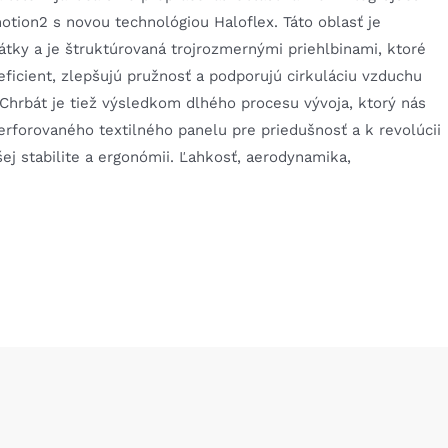
tion2 s novou technológiou Haloflex. Táto oblasť je
átky a je štruktúrovaná trojrozmernými priehlbinami, ktoré
ficient, zlepšujú pružnosť a podporujú cirkuláciu vzduchu
Chrbát je tiež výsledkom dlhého procesu vývoja, ktorý nás
erforovaného textilného panelu pre priedušnosť a k revolúcii
šej stabilite a ergonómii. Ľahkosť, aerodynamika,