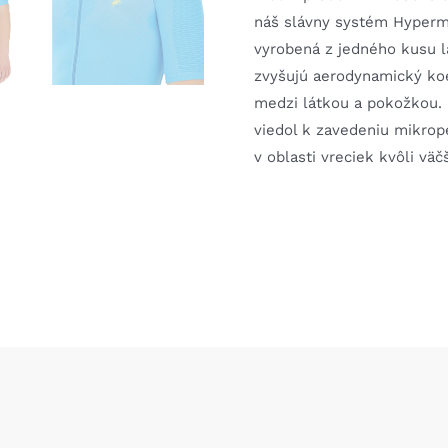
náš slávny systém Hypermo
vyrobená z jedného kusu l
zvyšujú aerodynamický koe
medzi látkou a pokožkou. 
viedol k zavedeniu mikrop
v oblasti vreciek kvôli väč