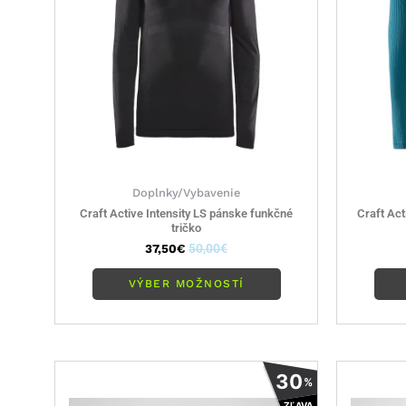
Možnosti
si
môžete
vybrať
na
stránke
produktu.
Doplnky/Vybavenie
Craft Active Intensity LS pánske funkčné
Craft Ac
tričko
37,50
€
50,00
€
VÝBER MOŽNOSTÍ
Tento
30
%
produkt
ZĽAVA