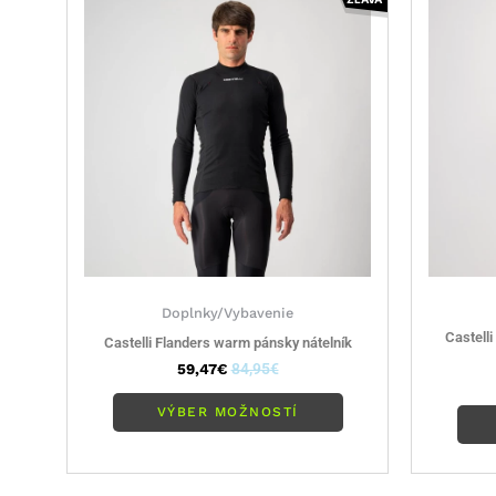
má
viacero
variantov.
Možnosti
si
môžete
vybrať
na
stránke
produktu.
Doplnky/Vybavenie
Castell
Castelli Flanders warm pánsky nátelník
59,47
€
84,95
€
VÝBER MOŽNOSTÍ