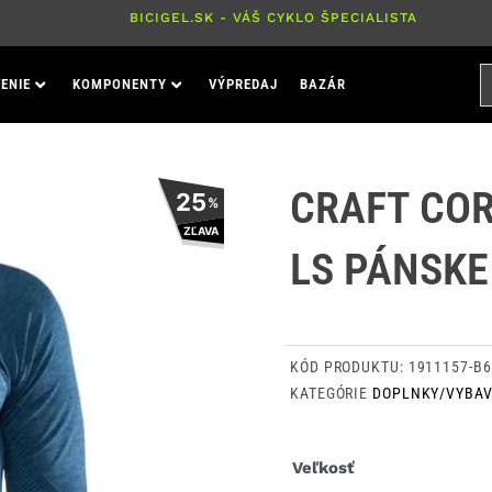
BICIGEL.SK - VÁŠ CYKLO ŠPECIALISTA
H
ENIE
KOMPONENTY
VÝPREDAJ
BAZÁR
P
CRAFT COR
25
%
ZĽAVA
LS PÁNSKE
KÓD PRODUKTU:
1911157-B
KATEGÓRIE
DOPLNKY/VYBAV
množstvo
Veľkosť
Craft