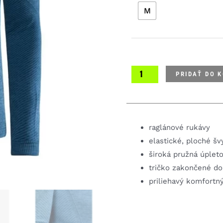
M
CORE
Dry
Active
Comfort
LS
pánske
PRIDAŤ DO 
funkčné
tričko
raglánové rukávy
elastické, ploché šv
široká pružná úplet
tričko zakončené do
priliehavý komfortný