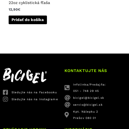
22oz cyklistická fľaša
12,90
€
Pridať do košíka
KONTAKTUJTE NÁS
Infolinka/Predajňa:
051 - 748 29 45
Sledujte nás na Facebooku
bicigel@bicigel.sk
Sledujte nás na Instagrame
servis@bicigel.sk
Kpt. Nálepku 2
Prešov 080 01