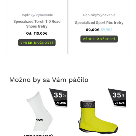
na
na
stránke
stránke
Doplnky/Vybavenie
Doplnky/Vybavenie
produktu.
produktu
Specialized Torch 1.0 Road
Specialized Sport Rbx tretry
Shoes tretry
60,00
€
89,90
€
Od:
110,00
€
VÝBER MOŽNOSTÍ
VÝBER MOŽNOSTÍ
Možno by sa Vám páčilo
Tento
Tento
35
35
%
%
produkt
produkt
ZĽAVA
ZĽAVA
má
má
viacero
viacero
variantov.
variantov.
Možnosti
Možnosti
si
si