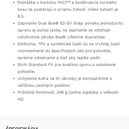
Podrážka z karbónu FACT™ a konštrukcia torzného
boxu sa postarajú o priamu tuhosť. Index tuhosti je
8.5.
Zapínanie Dual Boa® S2-SV Snap ponúka jednoduchú
úpravu aj počas jazdy, na zapínanie sa vzťahuje
celoživotná záruka Boa® Lifetime Guarantee.
Sieťovina, TPU a syntetické časti sú na vrchnej časti
rozmiestnené do špecifických zón pre pohodlie,
správne odvetranie a tiež aby lepšie padli.
Strih Standard Fit pre kvalitnú oporu a celodenné
pohodlie.
Uchytenie kufra na tri skrutky je kompatibilné s
väčšinou cestných pedálov.
Približná hmotnosť: 248 g (jedna topánka o veľkosti
42)