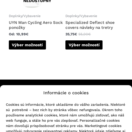
NEDOSTUPNÝ
môžete
môžete
vybrať
vybrať
na
na
Doplnky/Vybavenie
Doplnky/Vybavenie
stránke
stránke
UYN Man Cycling Aero Sock
Specialized Deflect shoe
ponožky
covers návleky na tretry
produktu.
produktu.
Od:
10,99
€
35,75
€
55,00
€
Výber možností
Výber možností
Informácie o cookies
KONTAKTUJTE NÁS
Cookies sú informácie, ktoré ukladáme do vášho zariadenia. Niektoré
sú potrebné – bez nich by stránka vôbec nefungovala. Okrem toho
Infolinka/Predajňa:
používame analytické cookies, ktoré nám umožňujú zisťovať, ako náš
051 - 748 29 45
Sledujte nás na Facebooku
web funguje, a stále ho pre vás zlepšovať. Personalizačné cookies
bicigel@bicigel.sk
nám dovoľujú prispôsobovať stránku pre vás. Marketingové cookies
Sledujte nás na Instagrame
umožňujú zobrazenie relevantnej reklamy. Niektoré údaje zdieľame aj
servis@bicigel.sk