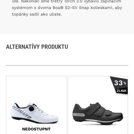
ide. Nakoniec sme tretry Torch 3.0 vybavili zapínacím
systémom s dvoma Boa® S2-SV Snap kolieskami, aby
topánky sadli ako uliate.
ALTERNATÍVY PRODUKTU
Tento
Tento
33
%
produkt
produkt
ZĽAVA
má
má
viacero
viacero
variantov.
variantov
Možnosti
Možnosti
si
si
môžete
môžete
NEDOSTUPNÝ
vybrať
vybrať