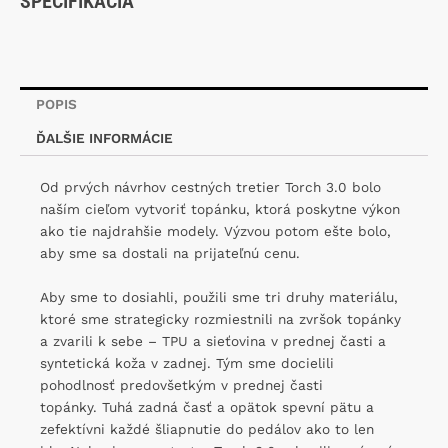
ŠPECIFIKÁCIA
POPIS
ĎALŠIE INFORMÁCIE
Od prvých návrhov cestných tretier Torch 3.0 bolo
naším cieľom vytvoriť topánku, ktorá poskytne výkon
ako tie najdrahšie modely. Výzvou potom ešte bolo,
aby sme sa dostali na prijateľnú cenu.
Aby sme to dosiahli, použili sme tri druhy materiálu,
ktoré sme strategicky rozmiestnili na zvršok topánky
a zvarili k sebe – TPU a sieťovina v prednej časti a
syntetická koža v zadnej. Tým sme docielili
pohodlnosť predovšetkým v prednej časti
topánky. Tuhá zadná časť a opätok spevní pätu a
zefektívni každé šliapnutie do pedálov ako to len