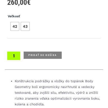
260,00
€
množstvo
Veľkosť
Specialized
42
43
Torch
3.0
Road
Shoes
tretry
PRIDAŤ DO KOŠÍKA
Konštrukcia podrážky a vložky do topánok Body
Geometry boli ergonomicky navrhnuté a vedecky
testované, aby zvýšili silu, efektivitu, výdrž a znížili
riziko zranenia vďaka optimalizácii vyrovnania boku,
kolena a chodidla.