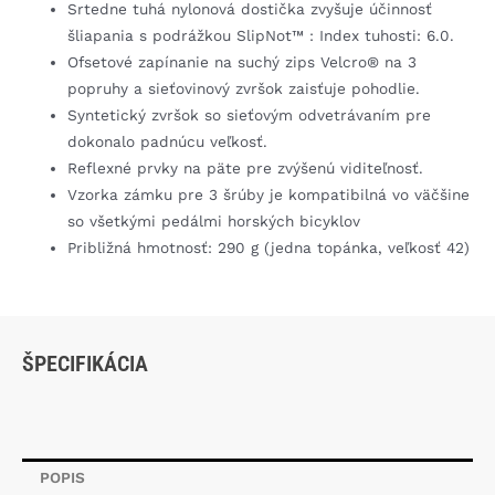
Srtedne tuhá nylonová dostička zvyšuje účinnosť
šliapania s podrážkou SlipNot™ : Index tuhosti: 6.0.
Ofsetové zapínanie na suchý zips Velcro® na 3
popruhy a sieťovinový zvršok zaisťuje pohodlie.
Syntetický zvršok so sieťovým odvetrávaním pre
dokonalo padnúcu veľkosť.
Reflexné prvky na päte pre zvýšenú viditeľnosť.
Vzorka zámku pre 3 šrúby je kompatibilná vo väčšine
so všetkými pedálmi horských bicyklov
Približná hmotnosť: 290 g (jedna topánka, veľkosť 42)
ŠPECIFIKÁCIA
POPIS