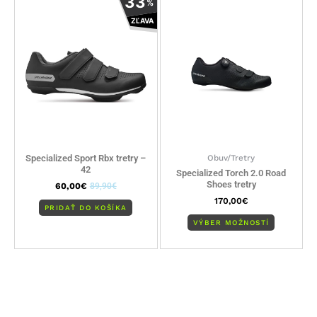
33
%
produkt
ZĽAVA
má
viacero
variantov
Možnosti
si
môžete
vybrať
na
stránke
Specialized Sport Rbx tretry –
Obuv/Tretry
produktu
42
Specialized Torch 2.0 Road
Shoes tretry
60,00
€
89,90
€
170,00
€
PRIDAŤ DO KOŠÍKA
VÝBER MOŽNOSTÍ