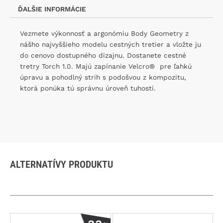
ĎALŠIE INFORMÁCIE
Vezmete výkonnosť a argonómiu Body Geometry z
nášho najvyššieho modelu cestných tretier a vložte ju
do cenovo dostupného dizajnu. Dostanete cestné
tretry Torch 1.0. Majú zapínanie Velcro® pre ľahkú
úpravu a pohodlný strih s podošvou z kompozitu,
ktorá ponúka tú správnu úroveň tuhosti.
ALTERNATÍVY PRODUKTU
Tento