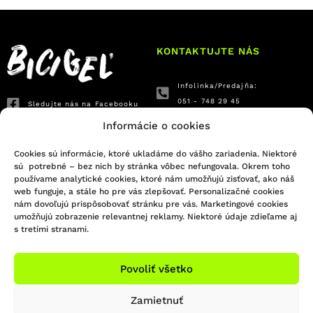
KONTAKTUJTE NÁS
Infolinka/Predajňa:
051 - 748 29 45
Sledujte nás na Facebooku
bicigel@bicigel.sk
Sledujte nás na Instagrame
Informácie o cookies
servis@bicigel.sk
Kpt. Nálepku 2
Cookies sú informácie, ktoré ukladáme do vášho zariadenia. Niektoré
sú potrebné – bez nich by stránka vôbec nefungovala. Okrem toho
Prešov 080 01
používame analytické cookies, ktoré nám umožňujú zisťovať, ako náš
web funguje, a stále ho pre vás zlepšovať. Personalizačné cookies
OTVÁRACIE HODINY
INFORMÁCIE
nám dovoľujú prispôsobovať stránku pre vás. Marketingové cookies
umožňujú zobrazenie relevantnej reklamy. Niektoré údaje zdieľame aj
s tretími stranami.
Predajňa Prešov
Obchodné podmienky
Reklamačný poriadok
So: ZATVORENÉ
Formulár na odstúpenie od zmluvy
Ne: ZATVORENÉ
Povoliť všetko
Platba a doprava
Ochrana osobných údajov
Zamietnuť