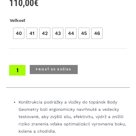
110,00
€
množstvo
Veľkosť
Specialized
40
41
42
43
44
45
46
Torch
1.0
Road
Shoes
tretry
PRIDAŤ DO KOŠÍKA
Konštrukcia podrážky a vložky do topánok Body
Geometry boli ergonomicky navrhnuté a vedecky
testované, aby zvýšili silu, efektivitu, výdrž a znížili
riziko zranenia vďaka optimalizácií vyrovnania boku,
kolena a chodidla.