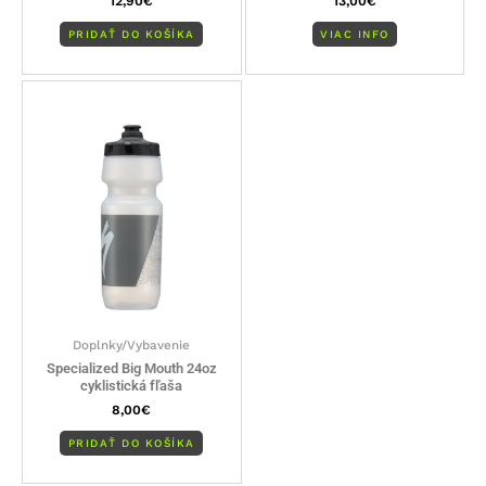
12,90
€
13,00
€
PRIDAŤ DO KOŠÍKA
VIAC INFO
Doplnky/Vybavenie
Specialized Big Mouth 24oz
cyklistická fľaša
8,00
€
PRIDAŤ DO KOŠÍKA