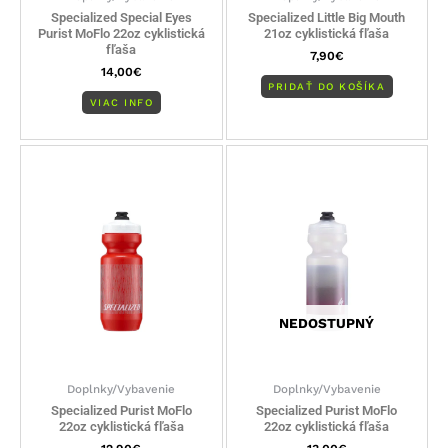
Specialized Special Eyes
Specialized Little Big Mouth
Purist MoFlo 22oz cyklistická
21oz cyklistická fľaša
fľaša
7,90
€
14,00
€
PRIDAŤ DO KOŠÍKA
VIAC INFO
NEDOSTUPNÝ
Doplnky/Vybavenie
Doplnky/Vybavenie
Specialized Purist MoFlo
Specialized Purist MoFlo
22oz cyklistická fľaša
22oz cyklistická fľaša