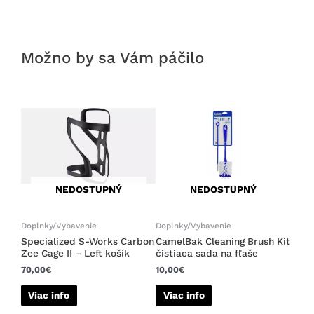
Možno by sa Vám páčilo
NEDOSTUPNÝ
NEDOSTUPNÝ
Doplnky/Vybavenie
Doplnky/Vybavenie
Specialized S-Works Carbon
CamelBak Cleaning Brush Kit
Zee Cage II – Left košík
čistiaca sada na fľaše
70,00
€
10,00
€
Viac info
Viac info