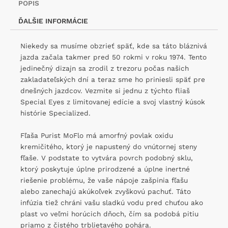
POPIS
ĎALŠIE INFORMÁCIE
Niekedy sa musíme obzrieť späť, kde sa táto bláznivá
jazda začala takmer pred 50 rokmi v roku 1974. Tento
jedinečný dizajn sa zrodil z trezoru počas našich
zakladateľských dní a teraz sme ho priniesli späť pre
dnešných jazdcov. Vezmite si jednu z týchto fliaš
Special Eyes z limitovanej edície a svoj vlastný kúsok
histórie Specialized.
Fľaša Purist MoFlo má amorfný povlak oxidu
kremičitého, ktorý je napustený do vnútornej steny
fľaše. V podstate to vytvára povrch podobný sklu,
ktorý poskytuje úplne prirodzené a úplne inertné
riešenie problému, že vaše nápoje zašpinia fľašu
alebo zanechajú akúkoľvek zvyškovú pachuť. Táto
infúzia tiež chráni vašu sladkú vodu pred chuťou ako
plast vo veľmi horúcich dňoch, čím sa podobá pitiu
priamo z čistého trblietavého pohára.