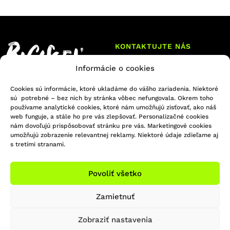
KONTAKTUJTE NÁS
Informácie o cookies
Infolinka/Predajňa:
051 - 748 29 45
Sledujte nás na Facebooku
Cookies sú informácie, ktoré ukladáme do vášho zariadenia. Niektoré
bicigel@bicigel.sk
sú potrebné – bez nich by stránka vôbec nefungovala. Okrem toho
Sledujte nás na Instagrame
používame analytické cookies, ktoré nám umožňujú zisťovať, ako náš
servis@bicigel.sk
web funguje, a stále ho pre vás zlepšovať. Personalizačné cookies
Kpt. Nálepku 2
nám dovoľujú prispôsobovať stránku pre vás. Marketingové cookies
Prešov 080 01
umožňujú zobrazenie relevantnej reklamy. Niektoré údaje zdieľame aj
s tretími stranami.
OTVÁRACIE HODINY
INFORMÁCIE
Povoliť všetko
Predajňa Prešov
Obchodné podmienky
Reklamačný poriadok
So: ZATVORENÉ
Zamietnuť
Formulár na odstúpenie od zmluvy
Ne: ZATVORENÉ
Platba a doprava
Zobraziť nastavenia
Ochrana osobných údajov