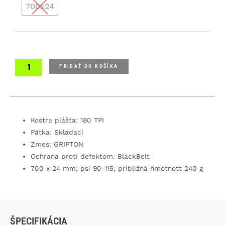
700x24
S-
Works
Turbo
Road
Tubeless
plášť
PRIDAŤ DO KOŠÍKA
Kostra plášťa: 180 TPI
Pätka: Skladací
Zmes: GRIPTON
Ochrana proti defektom: BlackBelt
700 x 24 mm; psi 90-115; približná hmotnoťt 240 g
ŠPECIFIKÁCIA