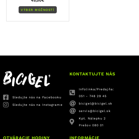
45,00
€
VÝBER MOŽNOSTÍ
KONTAKTUJTE NÁS
Infolinka/Predajňa:
051 - 748 29 45
Sledujte nás na Facebooku
bicigel@bicigel.sk
Sledujte nás na Instagrame
servis@bicigel.sk
Kpt. Nálepku 2
Prešov 080 01
OTVÁRACIE HODINY
INFORMÁCIE