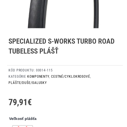
SPECIALIZED S-WORKS TURBO ROAD
TUBELESS PLÁŠŤ
KÓD PRODUKTU:
00014-115
KATEGÓRIE
KOMPONENTY
,
CESTNÉ/CYKLOKROSOVÉ
,
PLÁŠTE/DUŠE/GALUSKY
79,91
€
množstvo
Veľkosť plášťa
Specialized