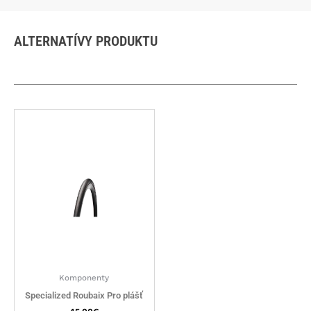
ALTERNATÍVY PRODUKTU
Tento
produkt
má
viacero
variantov.
Možnosti
si
môžete
vybrať
na
stránke
Komponenty
produktu.
Specialized Roubaix Pro plášť