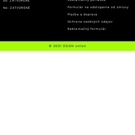
So: ZATVORENÉ
Formulár na odstúpenie od zmluvy
Ne: ZATVORENÉ
Platba a doprava
Ochrana osobných údajov
Reklamačný formulár
© 2021 DSGN union