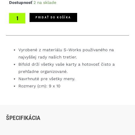
množstvo
Dostupnosť
2 na sklade
Specialized
S-
PRIDAŤ DO KOŠÍKA
Wallet
Bifold
Vyrobené z materiálu S-Works používaného na
najvyššej rady našich tretier.
Bifold drží všetky vaše karty a hotovosť čisto a
prehľadne organizované.
Navrhnuté pre všetky meny.
Rozmery (cm): 9 x 10
ŠPECIFIKÁCIA