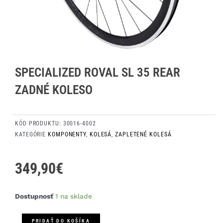
SPECIALIZED ROVAL SL 35 REAR
ZADNÉ KOLESO
KÓD PRODUKTU:
30016-4002
KATEGÓRIE
KOMPONENTY
,
KOLESÁ
,
ZAPLETENÉ KOLESÁ
349,90
€
množstvo
Dostupnosť
1 na sklade
Specialized
Roval
PRIDAŤ DO KOŠÍKA