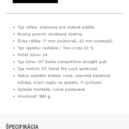
SL
35
Rear
zadné
Typ ráfika: zliatinový pre dušové plášťa.
koleso
Brzdný povrch: obrábaná zliatina.
Šírka ráfika: 17 mm (vnútorná), 22 mm (vonkajší).
Typ výpletu: radiálne / Two-cross (2: 1).
Počet lúčov: 24.
Typ lúčov: DT Swiss Competition straight pull.
Typ matice: DT Swiss Pre Lock spherical.
Náboj zadného kolesa: roval, uzavretá kazetová
ložiská, troch vlajku na systém, 11 rýchlostí.
Spôsob montáže: ručne postavené.
Hmotnosť: 960 g.
ŠPECIFIKÁCIA