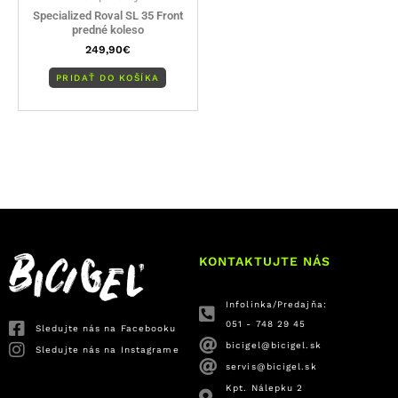
Specialized Roval SL 35 Front
predné koleso
249,90
€
PRIDAŤ DO KOŠÍKA
KONTAKTUJTE NÁS
Infolinka/Predajňa:
051 - 748 29 45
Sledujte nás na Facebooku
bicigel@bicigel.sk
Sledujte nás na Instagrame
servis@bicigel.sk
Kpt. Nálepku 2