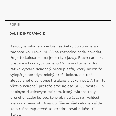
POPIS
ĎALŠIE INFORMÁCIE
Aerodynamika je v centre všetkého, čo robíme a o
zadnom kolu roval SL 35 sa rozhodne nedá povedať,
že je to koleso len na jeden typ jazdy. Práve naopak,
pretože vďaka využitiu jeho 17mm vnútornej šírky
ráfika vytvára dokonalý profil plášťa, ktorý nielen že
vylepšuje aerodynamický profil kolesa, ale tiež
zlepšuje jeho schopnosť trakcie a výkonnosť. A tým to
všetko nekončí, pretože sme koleso SL 35 postavili s
odolným zliatinovým ráfikom, ktorý zvládne roky
drsného jazdenia, bez toho aby strácal na rýchlosti
alebo na pevnosti. A na dovŕšenie všetkého je každé
kolo ručne zapletené so stredmi roval a lúče DT
Swiss.