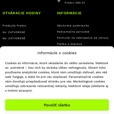
Prešov 080 01
OTVÁRACIE HODINY
INFORMÁCIE
Predajňa Prešov
Obchodné podmienky
Reklamačný poriadok
So: ZATVORENÉ
Formulár na odstúpenie od zmluvy
Ne: ZATVORENÉ
Platba a doprava
Ochrana osobných údajov
Informácie o cookies
Reklamačný formulár
Cookies sú informácie, ktoré ukladáme do vášho zariadenia. Niektoré
sú potrebné – bez nich by stránka vôbec nefungovala. Okrem toho
© 2021 DSGN union
používame analytické cookies, ktoré nám umožňujú zisťovať, ako náš
web funguje, a stále ho pre vás zlepšovať. Personalizačné cookies
nám dovoľujú prispôsobovať stránku pre vás. Marketingové cookies
umožňujú zobrazenie relevantnej reklamy. Niektoré údaje zdieľame aj
s tretími stranami.
Povoliť všetko