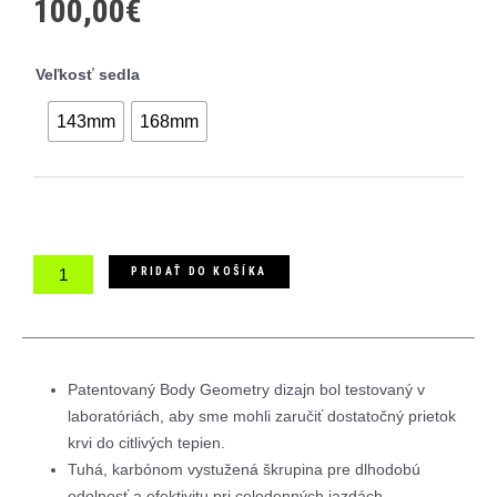
100,00
€
množstvo
Veľkosť sedla
Specialized
Romin
143mm
168mm
EVO
Comp
Gel
sedlo
PRIDAŤ DO KOŠÍKA
Patentovaný Body Geometry dizajn bol testovaný v
laboratóriách, aby sme mohli zaručiť dostatočný prietok
krvi do citlivých tepien.
Tuhá, karbónom vystužená škrupina pre dlhodobú
odolnosť a efektivitu pri celodenných jazdách.