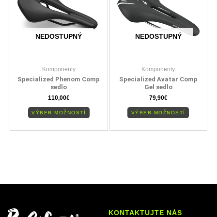
Možnosti
Možnosti
si
si
môžete
môžete
NEDOSTUPNÝ
NEDOSTUPNÝ
vybrať
vybrať
na
na
stránke
stránke
Komponenty
Komponenty
produktu.
produktu
Specialized Phenom Comp
Specialized Avatar Comp
sedlo
Gel sedlo
110,00
€
79,90
€
VÝBER MOŽNOSTÍ
VÝBER MOŽNOSTÍ
KONTAKTUJTE NÁS