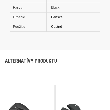
Farba
Black
Určenie
Pánske
Použitie
Cestné
ALTERNATÍVY PRODUKTU
Tento
Tento
produkt
produkt
má
má
viacero
viacero
variantov.
variantov