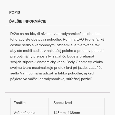
POPIS
ĎALŠIE INFORMÁCIE
Držte sa na bicykli nízko a v aerodynamické polohe, bez
toho aby ste obetovali pohodlie. Romina EVO Pro je ľahké
cestné sedlo s karbónovými lyžinami a je tvarované tak,
aby ste mohli sedieť v najlepšej polohe a pritom v pohodlí,
pre optimálny prenos sily, zatiaľ čo budete preháňať
svojich súperov. Anatomický kanál Body Geometry vďaka
svojmu tvaru maximalizuje prietok krvi pri jazde, zatiaľ čo
sedlo Vám pomáha udržať si ľahko pohodlie, aj keď
pôjdete vo väčšej aerodynamickej súťažnej pozícií.
Značka
Specialized
Veľkosť sedla
143mm, 168mm