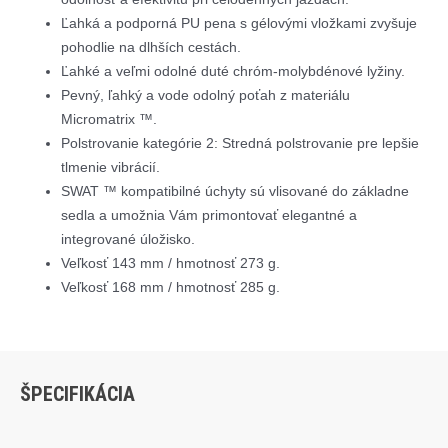
Ľahká a podporná PU pena s gélovými vložkami zvyšuje
pohodlie na dlhších cestách.
Ľahké a veľmi odolné duté chróm-molybdénové lyžiny.
Pevný, ľahký a vode odolný poťah z materiálu
Micromatrix ™.
Polstrovanie kategórie 2: Stredná polstrovanie pre lepšie
tlmenie vibrácií.
SWAT ™ kompatibilné úchyty sú vlisované do základne
sedla a umožnia Vám primontovať elegantné a
integrované úložisko.
Veľkosť 143 mm / hmotnosť 273 g.
Veľkosť 168 mm / hmotnosť 285 g.
ŠPECIFIKÁCIA