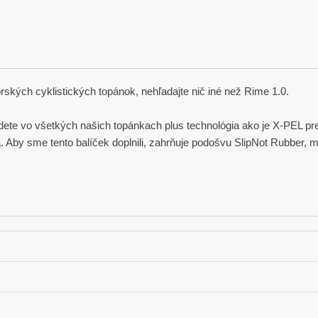
ských cyklistických topánok, nehľadajte nič iné než Rime 1.0.
dete vo všetkých našich topánkach plus technológia ako je X-PEL pr
Aby sme tento balíček doplnili, zahrňuje podošvu SlipNot Rubber, med
6