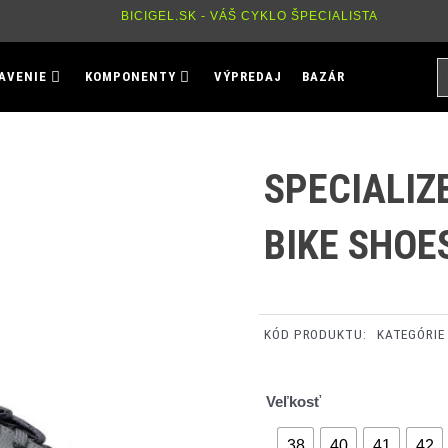
BICIGEL.SK - VÁŠ CYKLO ŠPECIALISTA
H
AVENIE
KOMPONENTY
VÝPREDAJ
BAZÁR
P
SPECIALIZ
BIKE SHOE
KÓD PRODUKTU:
KATEGÓRIE
množstvo
Veľkosť
Specialized
RIME
38
40
41
42