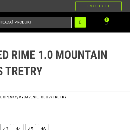
MÔJ ÚČET
ĽADAŤ
Cart
0
RODUKT
ED RIME 1.0 MOUNTAIN
S TRETRY
DOPLNKY/VYBAVENIE
,
OBUV/TRETRY
43
44
45
46