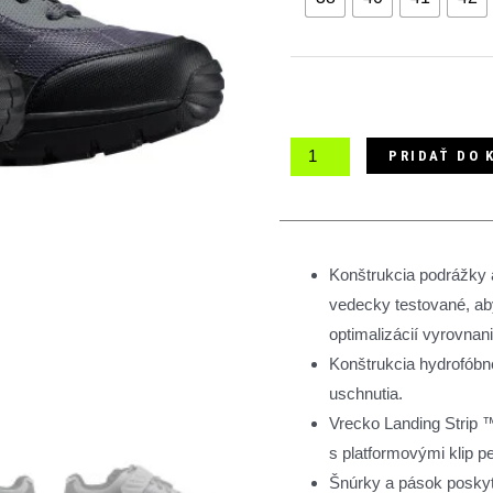
1.0
Mountain
Bike
Shoes
tretry
PRIDAŤ DO 
Konštrukcia podrážky 
vedecky testované, aby 
optimalizácií vyrovnan
Konštrukcia hydrofóbn
uschnutia.
Vrecko Landing Strip 
s platformovými klip p
Šnúrky a pások poskyt