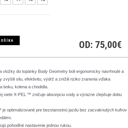
KOŠÍKA
OD:
75,00
€
a vložky do topánky Body Geometry boli ergonomicky navrhnuté a
zvýšili silu, efektivitu, výdrž a znížili riziko zranenia vďaka
ia boku, kolena a chodidla.
ej siete X-PEL ™ znižuje absorpciu vody a výrazne zlepšuje dobu
™ je optimalizované pre bezstarostnú jazdu bez zacvaknutých kufrov
edálmi.
ujú pohodlné nastavenie jednou rukou.