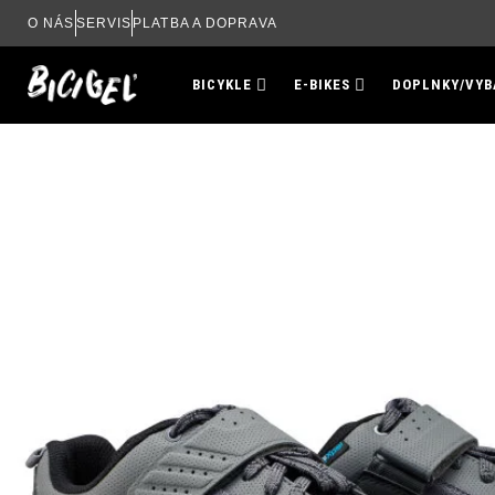
Preskočiť
O NÁS
SERVIS
PLATBA A DOPRAVA
na
obsah
BICYKLE
E-BIKES
DOPLNKY/VYB