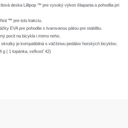
ová deska Lillipop ™ pre vysoký výkon šliapania a pohodlia pri
pNot
™
pre istú trakciu.
ážky EVA pre pohodlie s tvarovanou pätou pre stabilitu.
ný pocit na bicykla i mimo neho.
skrutky je kompatibilná s väčšinou pedálov horských bicyklov.
4 g ( 1 topánka, veľkosť 42)