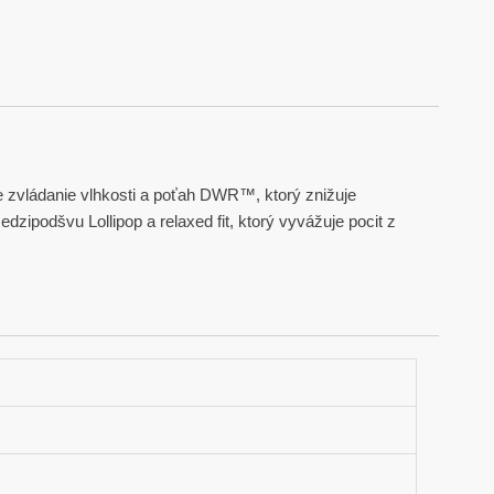
e zvládanie vlhkosti a poťah DWR™, ktorý znižuje
zipodšvu Lollipop a relaxed fit, ktorý vyvážuje pocit z