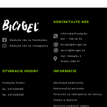
KONTAKTUJTE NÁS
Infolinka/Predajňa:
051 - 748 29 45
Sledujte nás na Facebooku
bicigel@bicigel.sk
Sledujte nás na Instagrame
servis@bicigel.sk
Kpt. Nálepku 2
Prešov 080 01
OTVÁRACIE HODINY
INFORMÁCIE
Predajňa Prešov
Obchodné podmienky
Reklamačný poriadok
So: ZATVORENÉ
Formulár na odstúpenie od zmluvy
Ne: ZATVORENÉ
Platba a doprava
Ochrana osobných údajov