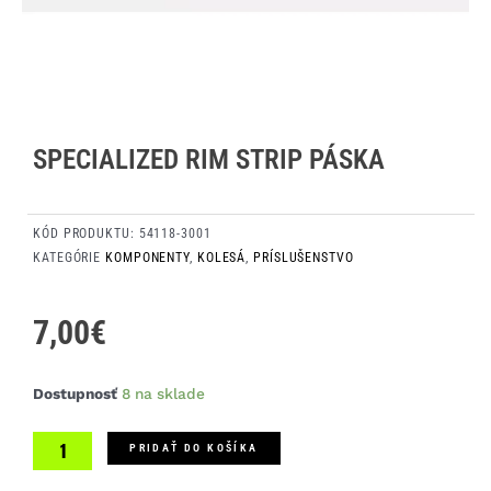
SPECIALIZED RIM STRIP PÁSKA
KÓD PRODUKTU:
54118-3001
KATEGÓRIE
KOMPONENTY
,
KOLESÁ
,
PRÍSLUŠENSTVO
7,00
€
množstvo
Dostupnosť
8 na sklade
Specialized
Rim
PRIDAŤ DO KOŠÍKA
Strip
páska