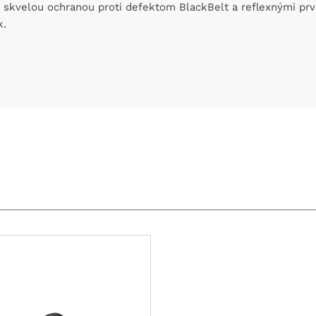
u skvelou ochranou proti defektom BlackBelt a reflexnými prv
k.
Tento
produkt
má
viacero
variantov.