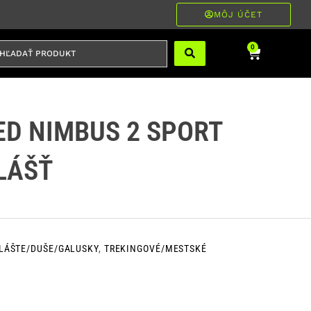
MÔJ ÚČET
ĽADAŤ
Cart
0
RODUKT
ED NIMBUS 2 SPORT
LÁŠŤ
LÁŠTE/DUŠE/GALUSKY
,
TREKINGOVÉ/MESTSKÉ