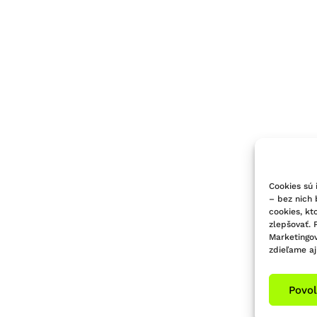
Cookies sú 
– bez nich
cookies, kt
zlepšovať. 
Marketingov
zdieľame aj
Povol