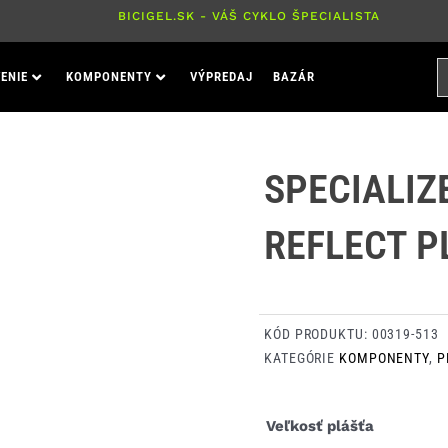
BICIGEL.SK - VÁŠ CYKLO ŠPECIALISTA
H
ENIE
KOMPONENTY
VÝPREDAJ
BAZÁR
P
SPECIALIZ
REFLECT P
KÓD PRODUKTU:
00319-513
KATEGÓRIE
KOMPONENTY
,
P
množstvo
Veľkosť plášťa
Specialized