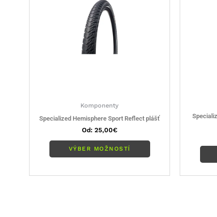
Možnosti
si
môžete
vybrať
na
stránke
produktu.
Komponenty
Speciali
Specialized Hemisphere Sport Reflect plášť
Od:
25,00
€
VÝBER MOŽNOSTÍ