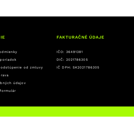
IE
FAKTURAČNÉ ÚDAJE
odmienky
IČO: 36491381
poriadok
DIČ: 2021786305
 odstúpenie od zmluvy
IČ DPH: SK2021786305
prava
bných údajov
formulár