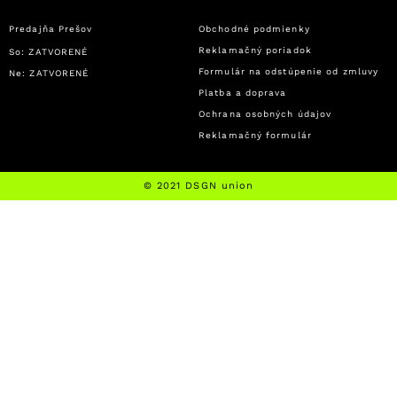
Predajňa Prešov
Obchodné podmienky
Reklamačný poriadok
So: ZATVORENÉ
Formulár na odstúpenie od zmluvy
Ne: ZATVORENÉ
Platba a doprava
Ochrana osobných údajov
Reklamačný formulár
© 2021 DSGN union