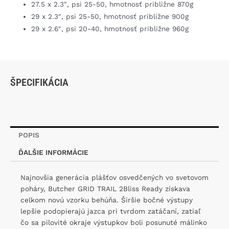
27.5 x 2.3″, psi 25-50, hmotnosť približne 870g
29 x 2.3″, psi 25-50, hmotnosť približne 900g
29 x 2.6″, psi 20-40, hmotnosť približne 960g
ŠPECIFIKÁCIA
POPIS
ĎALŠIE INFORMÁCIE
Najnovšia generácia plášťov osvedčených vo svetovom
poháry, Butcher GRID TRAIL 2Bliss Ready získava
celkom novú vzorku behúňa. Širšie bočné výstupy
lepšie podopierajú jazca pri tvrdom zatáčaní, zatiaľ
čo sa pilovité okraje výstupkov boli posunuté málinko