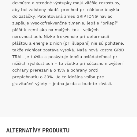
dovnútra a stredné výstupky majú väčšie rozostupy,
aby bol zaistený hladší prechod pri náklone bicykla
do zatáčky. Patentovaná zmes GRIPTON® naviac
zlepšuje vysokofrekvenčné tlmenie, lepšie “prilepí”
plášť k zemi ako na malých, tak i veľkých
nerovnostiach. Nízke frekvencie pri deformácií
plášťou a energie z nich (pri šliapaní) nie sú pohltené,
takže rýchlosť zostáva vysoká. Naša nová kostra GRID
TRAIL je tužšia a poskytuje lepšiu ovládateľnosť pri
nižších rýchlostiach – to všetko pri súčasnom zvýšení
ochrany prerezania o 15% a ochrany proti
prepichnutiu o 30%. Je to ideálna voľba pre
gravitačné výlety – jedna jazda a budete závislí.
ALTERNATÍVY PRODUKTU