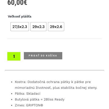
60,00
€
množstvo
Veľkosť plášťa
Specialized
27,5x2.3
29x2.3
29x2.6
Butcher
GRID
TRAIL
2Bliss
Ready
plášť
PRIDAŤ DO KOŠÍKA
Kostra: Dodatočná ochrana pätky k pätke pre
mimoriadnú životnosť, plus stabilita bočnej steny.
Pätka: Skladací
Butylová pätka = 2Bliss Ready
Zmes: GRIPTON®