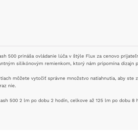
ash 500 prináša ovládanie lúča v štýle Flux za cenovo prijateľ
ntným silikónovým remienkom, ktorý nám pripomína dizajn pá
ch môžete vytočiť správne množstvo natiahnutia, aby ste zai
raz nie.
Flash 500 2 lm po dobu 2 hodín, celkove až 125 lm po dobu 8