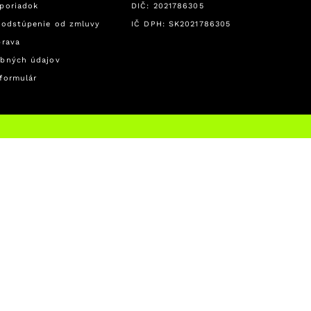
poriadok
DIČ: 2021786305
 odstúpenie od zmluvy
IČ DPH: SK2021786305
prava
bných údajov
formulár