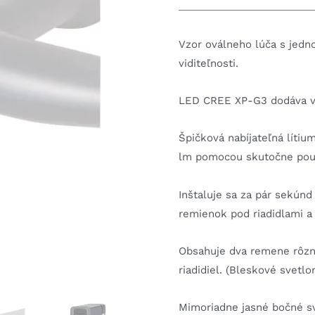
Vzor oválneho lúča s jed
viditeľnosti.
LED CREE XP-G3 dodáva v
Špičková nabíjateľná lítiu
lm pomocou skutočne použ
Inštaluje sa za pár sekún
remienok pod riadidlami a
Obsahuje dva remene rôzny
riadidiel. (Bleskové svetlo
Mimoriadne jasné bočné sv