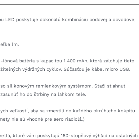
nou LED poskytuje dokonalú kombináciu bodovej a obvodovej
eľké lm.
m-iónová batéria s kapacitou 1 400 mAh, ktorá zálohuje tieto
iteľných výdržných cyklov. Súčasťou je kábel micro USB.
d so silikónovým remienkovým systémom. Stačí stiahnuť
 zasunúť ho do štrbiny na ľahkom tele.
ch veľkostí, aby sa zmestili do každého okrúhleho kokpitu
mety nie sú vhodné pre aero riadidlá.)
etlá, ktoré vám poskytujú 180-stupňový výhľad na ostatných