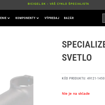
BICIGEL.SK - VÁŠ CYKLO ŠPECIALISTA
H
ENIE
KOMPONENTY
VÝPREDAJ
BAZÁR
P
SPECIALIZ
SVETLO
KÓD PRODUKTU:
49121-1450
Nie je na sklade