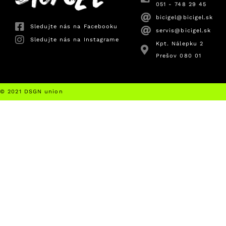
051 - 748 29 45
bicigel@bicigel.sk
Sledujte nás na Facebooku
servis@bicigel.sk
Sledujte nás na Instagrame
Kpt. Nálepku 2
Prešov 080 01
© 2021 DSGN union