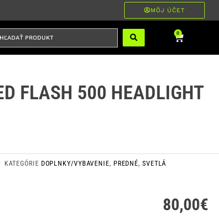
MÔJ ÚČET
ĽADAŤ
Cart
0
RODUKT
ED FLASH 500 HEADLIGHT
KATEGÓRIE
DOPLNKY/VYBAVENIE
,
PREDNÉ
,
SVETLÁ
80,00
€