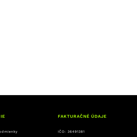
IE
FAKTURAČNÉ ÚDAJE
odmienky
IČO: 36491381