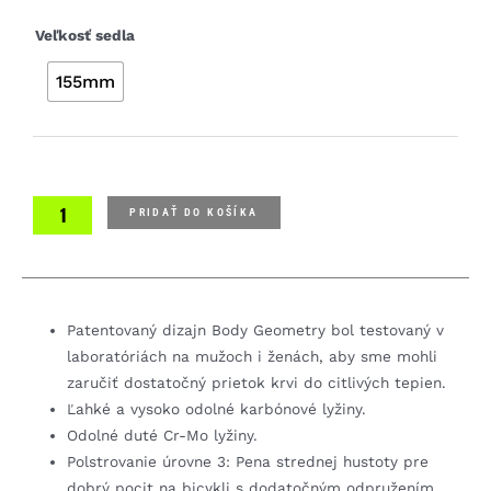
množstvo
Veľkosť sedla
Specialized
155mm
Bridge
Sport
sedlo
PRIDAŤ DO KOŠÍKA
Patentovaný dizajn Body Geometry bol testovaný v
laboratóriách na mužoch i ženách, aby sme mohli
zaručiť dostatočný prietok krvi do citlivých tepien.
Ľahké a vysoko odolné karbónové lyžiny.
Odolné duté Cr-Mo lyžiny.
Polstrovanie úrovne 3: Pena strednej hustoty pre
dobrý pocit na bicykli s dodatočným odpružením.