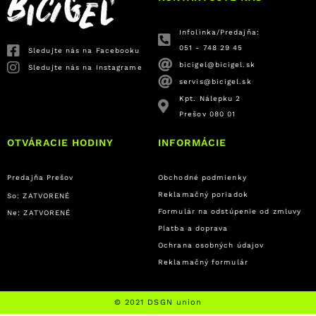
Infolinka/Predajňa:
051 - 748 29 45
Sledujte nás na Facebooku
bicigel@bicigel.sk
Sledujte nás na Instagrame
servis@bicigel.sk
Kpt. Nálepku 2
Prešov 080 01
OTVÁRACIE HODINY
INFORMÁCIE
Predajňa Prešov
Obchodné podmienky
Reklamačný poriadok
So: ZATVORENÉ
Formulár na odstúpenie od zmluvy
Ne: ZATVORENÉ
Platba a doprava
Ochrana osobných údajov
Reklamačný formulár
© 2021 DSGN union