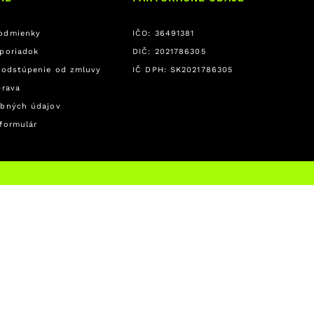
odmienky
IČO: 36491381
poriadok
DIČ: 2021786305
 odstúpenie od zmluvy
IČ DPH: SK2021786305
prava
bných údajov
formulár