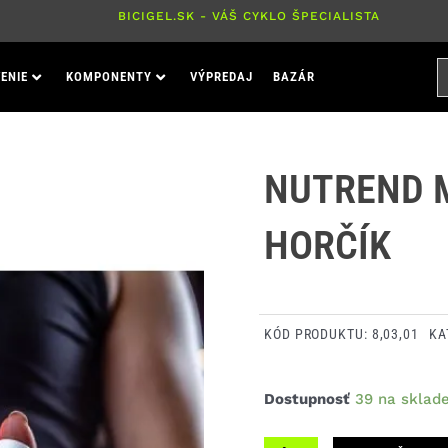
BICIGEL.SK - VÁŠ CYKLO ŠPECIALISTA
H
ENIE
KOMPONENTY
VÝPREDAJ
BAZÁR
P
NUTREND 
HORČÍK
KÓD PRODUKTU:
8,03,01
KA
množstvo
Dostupnosť
39 na sklad
Nutrend
Magneslife