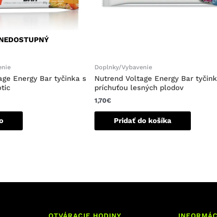
NEDOSTUPNÝ
enie
Doplnky/Vybavenie
age Energy Bar tyčinka s
Nutrend Voltage Energy Bar tyčink
tic
príchuťou lesných plodov
1,70
€
fo
Pridať do košíka
OTVÁRACIE HODINY
INFORMÁC