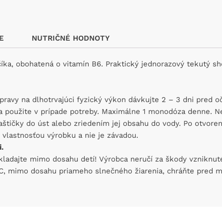
E
NUTRIČNÉ HODNOTY
číka, obohatená o vitamín B6. Praktický jednorazový tekutý 
pravy na dlhotrvajúci fyzický výkon dávkujte 2 – 3 dni pred 
a použite v prípade potreby. Maximálne 1 monodóza denne. N
aštičky do úst alebo zriedením jej obsahu do vody. Po otvore
 vlastnosťou výrobku a nie je závadou.
.
 Ukladajte mimo dosahu detí! Výrobca neručí za škody vznikn
° C, mimo dosahu priameho slnečného žiarenia, chráňte pred 