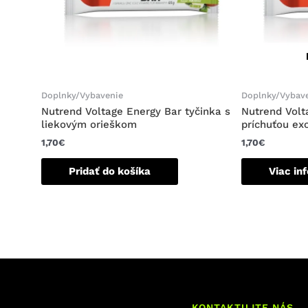
Doplnky/Vybavenie
Doplnky/Vybav
Nutrend Voltage Energy Bar tyčinka s
Nutrend Volt
liekovým orieškom
príchuťou exo
1,70
€
1,70
€
Pridať do košíka
Viac in
KONTAKTUJTE NÁS