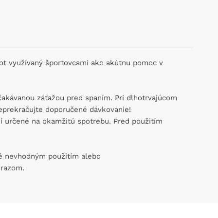
shot využívaný športovcami ako akútnu pomoc v
očakávanou záťažou pred spaním. Pri dlhotrvajúcom
eprekračujte doporučené dávkovanie!
ní určené na okamžitú spotrebu. Pred použitím
uté nevhodným použitím alebo
mrazom.