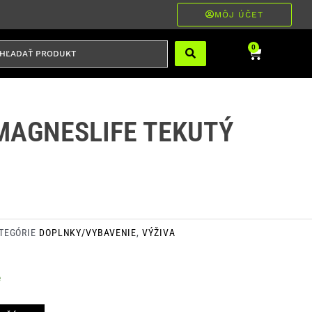
MÔJ ÚČET
ĽADAŤ
Cart
0
RODUKT
MAGNESLIFE TEKUTÝ
TEGÓRIE
DOPLNKY/VYBAVENIE
,
VÝŽIVA
e