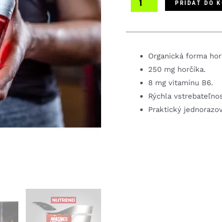
PRIDAŤ DO 
tekutý
horčík
Organická forma hor
250 mg horčíka.
8 mg vitamínu B6.
Rýchla vstrebateľnos
Praktický jednorazov