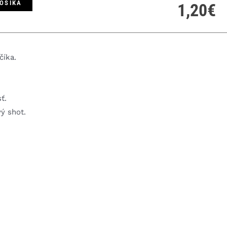
KOŠÍKA
1,20
€
číka.
ť.
ý shot.