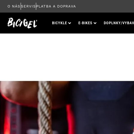
Preskočiť
O NÁS
SERVIS
PLATBA A DOPRAVA
na
obsah
BICYKLE
E-BIKES
DOPLNKY/VYBAV