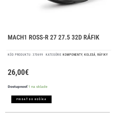
MACH1 ROSS-R 27 27.5 32D RÁFIK
KÓD PRODUKTU:
370699
KATEGÓRIE
KOMPONENTY
,
KOLESÁ
,
RÁFIKY
26,00
€
množstvo
Dostupnosť
1 na sklade
Mach1
ROSS-
PRIDAŤ DO KOŠÍKA
R
27
27.5