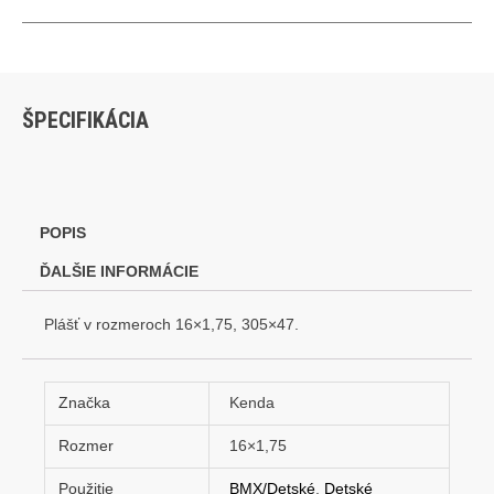
50
plášť
ŠPECIFIKÁCIA
POPIS
ĎALŠIE INFORMÁCIE
Plášť v rozmeroch 16×1,75, 305×47.
Značka
Kenda
Rozmer
16×1,75
Použitie
BMX/Detské
,
Detské