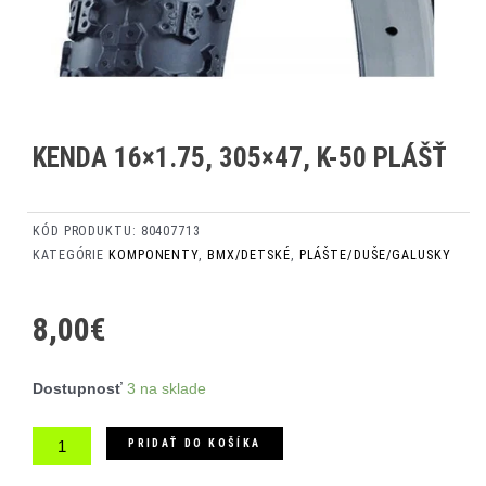
KENDA 16×1.75, 305×47, K-50 PLÁŠŤ
KÓD PRODUKTU:
80407713
KATEGÓRIE
KOMPONENTY
,
BMX/DETSKÉ
,
PLÁŠTE/DUŠE/GALUSKY
8,00
€
množstvo
Dostupnosť
3 na sklade
Kenda
16x1.75,
PRIDAŤ DO KOŠÍKA
305x47,
K-