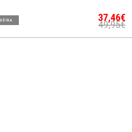
37,46
€
KOŠÍKA
49,95
€