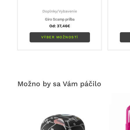
Doplnky/Vybavenie
Giro Scamp prilba
Od:
37,46
€
VÝBER MOŽNOSTÍ
Možno by sa Vám páčilo