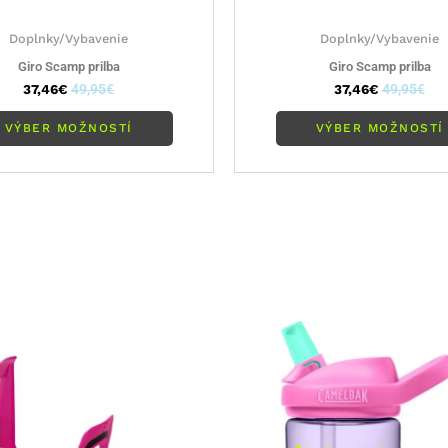
Doplnky/Vybavenie
Doplnky/Vybavenie
Giro Scamp prilba
Giro Scamp prilba
37,46
€
49,95
€
37,46
€
49,95
€
VÝBER MOŽNOSTÍ
VÝBER MOŽNOSTÍ