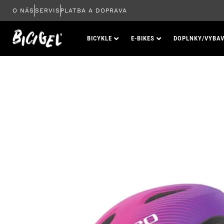
Preskočiť
O NÁS
SERVIS
PLATBA A DOPRAVA
na
obsah
BICYKLE
E-BIKES
DOPLNKY/VYBAV