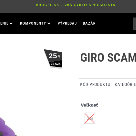
BICIGEL.SK - VÁŠ CYKLO ŠPECIALISTA
H
ENIE
KOMPONENTY
VÝPREDAJ
BAZÁR
P
GIRO SCAM
25
%
ZĽAVA
KÓD PRODUKTU:
KATEGÓRI
množstvo
Veľkosť
Giro
XS
Scamp
prilba