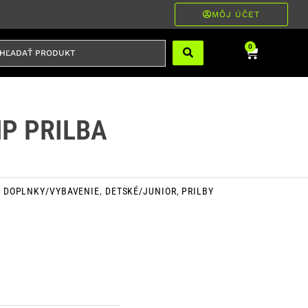
MÔJ ÚČET
ĽADAŤ
Cart
0
RODUKT
P PRILBA
E
DOPLNKY/VYBAVENIE
,
DETSKÉ/JUNIOR
,
PRILBY