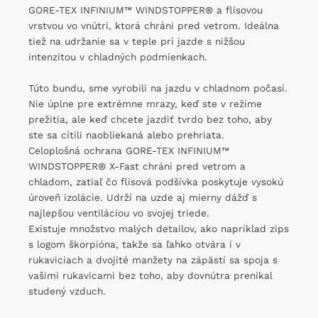
GORE-TEX INFINIUM™ WINDSTOPPER® a flísovou
vrstvou vo vnútri, ktorá chráni pred vetrom. Ideálna
tiež na udržanie sa v teple pri jazde s nižšou
intenzitou v chladných podmienkach.
Túto bundu, sme vyrobili na jazdu v chladnom počasí.
Nie úplne pre extrémne mrazy, keď ste v režime
prežitia, ale keď chcete jazdiť tvrdo bez toho, aby
ste sa cítili naobliekaná alebo prehriata.
Celoplošná ochrana GORE-TEX INFINIUM™
WINDSTOPPER® X-Fast chráni pred vetrom a
chladom, zatiaľ čo flísová podšívka poskytuje vysokú
úroveň izolácie. Udrží na uzde aj mierny dážď s
najlepšou ventiláciou vo svojej triede.
Existuje množstvo malých detailov, ako napríklad zips
s logom škorpióna, takže sa ľahko otvára i v
rukaviciach a dvojité manžety na zápästí sa spoja s
vašimi rukavicami bez toho, aby dovnútra prenikal
studený vzduch.