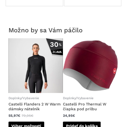
Možno by sa Vám páčilo
Tento
30
%
produkt
ZĽAVA
má
viacero
variantov.
Možnosti
si
môžete
vybrať
na
Doplnky/Vybavenie
Doplnky/Vybavenie
stránke
Castelli Flanders 2 W Warm
Castelli Pro Thermal W
dámsky nátelník
čiapka pod prilbu
produktu.
55,97
€
79,95
€
24,95
€
Výber možností
Pridať do košíka