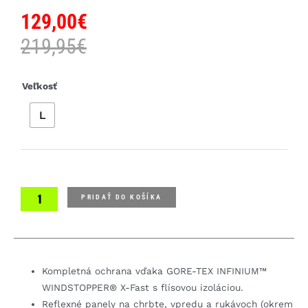
129,00
€
219,95
€
množstvo
Veľkosť
Castelli
L
Dinamica
2
dámska
cyklistická
bunda
PRIDAŤ DO KOŠÍKA
Kompletná ochrana vďaka GORE-TEX INFINIUM™
WINDSTOPPER® X-Fast s flísovou izoláciou.
Reflexné panely na chrbte, vpredu a rukávoch (okrem