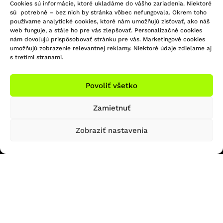
Cookies sú informácie, ktoré ukladáme do vášho zariadenia. Niektoré
sú potrebné – bez nich by stránka vôbec nefungovala. Okrem toho
používame analytické cookies, ktoré nám umožňujú zisťovať, ako náš
web funguje, a stále ho pre vás zlepšovať. Personalizačné cookies
nám dovoľujú prispôsobovať stránku pre vás. Marketingové cookies
KONTAKTUJTE NÁS
umožňujú zobrazenie relevantnej reklamy. Niektoré údaje zdieľame aj
s tretími stranami.
Infolinka/Predajňa:
Povoliť všetko
051 - 748 29 45
Sledujte nás na Facebooku
bicigel@bicigel.sk
Sledujte nás na Instagrame
Zamietnuť
servis@bicigel.sk
Kpt. Nálepku 2
Zobraziť nastavenia
Prešov 080 01
OTVÁRACIE HODINY
INFORMÁCIE
Predajňa Prešov
Obchodné podmienky
Reklamačný poriadok
So: ZATVORENÉ
Formulár na odstúpenie od zmluvy
Ne: ZATVORENÉ
Platba a doprava
Ochrana osobných údajov