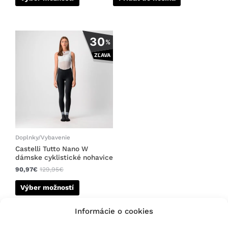
Tento
30
%
produkt
ZĽAVA
má
viacero
variantov.
Možnosti
si
môžete
vybrať
na
Doplnky/Vybavenie
stránke
Castelli Tutto Nano W
dámske cyklistické nohavice
produktu.
90,97
€
129,95
€
Výber možností
Informácie o cookies