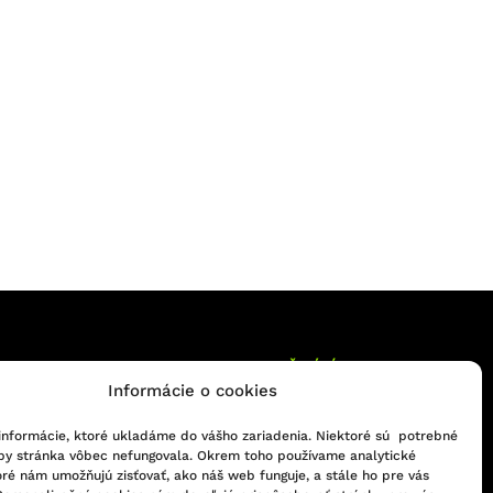
IE
FAKTURAČNÉ ÚDAJE
Informácie o cookies
odmienky
IČO: 36491381
informácie, ktoré ukladáme do vášho zariadenia. Niektoré sú potrebné
poriadok
DIČ: 2021786305
 by stránka vôbec nefungovala. Okrem toho používame analytické
oré nám umožňujú zisťovať, ako náš web funguje, a stále ho pre vás
 odstúpenie od zmluvy
IČ DPH: SK2021786305