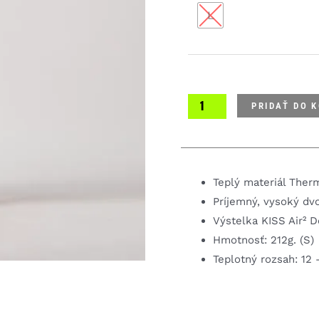
L
Velocissima
3/4
dámske
cyklistické
nohavice
PRIDAŤ DO 
Teplý materiál Therm
Príjemný, vysoký dvo
Výstelka KISS Air² 
Hmotnosť: 212g. (S)
Teplotný rozsah: 12 