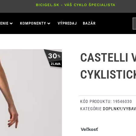
BICIGEL.SK - VÁŠ CYKLO ŠPECIALISTA
H
ENIE
KOMPONENTY
VÝPREDAJ
BAZÁR
P
CASTELLI 
30
%
ZĽAVA
CYKLISTIC
KÓD PRODUKTU:
19546030
KATEGÓRIE
DOPLNKY/VYBAV
množstvo
Veľkosť
Castelli