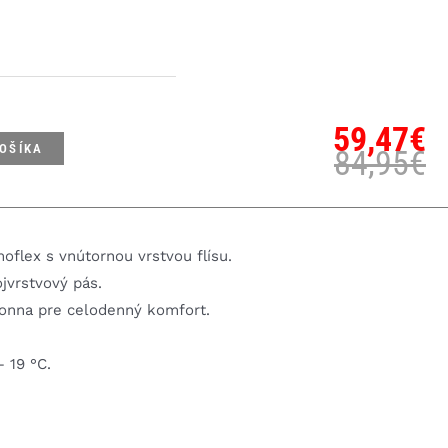
59,47
€
KOŠÍKA
84,95
€
oflex s vnútornou vrstvou flísu.
jvrstvový pás.
Donna pre celodenný komfort.
– 19 °C.