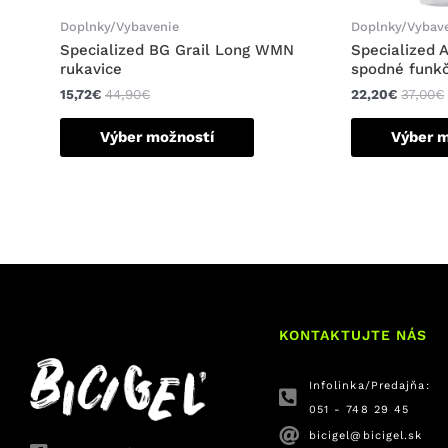
Doplnky/Vybavenie
Doplnky/Vybav
Specialized BG Grail Long WMN
Specialized 
rukavice
spodné funkč
15,72
€
44,90
€
22,20
€
37,00
€
Výber možností
Výber 
KONTAKTUJTE NÁS
Infolinka/Predajňa:
051 - 748 29 45
bicigel@bicigel.sk