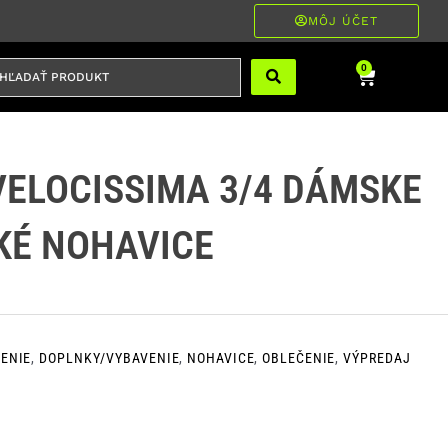
MÔJ ÚČET
ĽADAŤ
Cart
0
RODUKT
VELOCISSIMA 3/4 DÁMSKE
KÉ NOHAVICE
ENIE
,
DOPLNKY/VYBAVENIE
,
NOHAVICE
,
OBLEČENIE
,
VÝPREDAJ