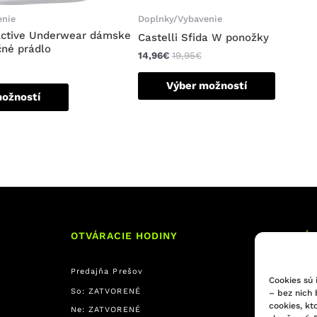
enie
Doplnky/Vybavenie
Active Underwear dámske
Castelli Sfida W ponožky
né prádlo
14,96
€
19,95
€
Výber možností
možností
OTVÁRACIE HODINY
INFORMÁC
Predajňa Prešov
Obchodné p
Cookies sú 
Reklamačný 
So: ZATVORENÉ
– bez nich
cookies, kt
Formulár na
Ne: ZATVORENÉ