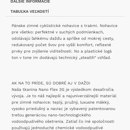
ĎALŠIE INFORMÁCIE
TABUĽKA VEĽKOSTÍ
Pánske zimné cyklistické nohavice s trakmi. Nohavice
pre všetko: perfektné v suchých podmienkach,
odolávajú ľahkému dažďu a spŕške od mokrej cesty,
redukovaný počet švov pre vyšší komfort, reflexné
prvky pre zvýšenie viditeľnosti. No a plastické logá
ton v tone im dodávajú technický „stealth“ vzhľad.
AK NA TO PRÍDE, SÚ DOBRÉ AJ V DAŽDI
Naša tkanina Nano Flex 3G je výsledkom desaťročia
vývoja. Je to náš najlepší a najuniverzálnejší materiál
pre zimné nohavice: teplý, pružný, luxusne mäkký,
vysoko priedušný a naviac je vybavený patentovanou
treťou generáciou nano-technologického
vodoodpudivého ošetrenia. Zatiaľ čo iné spoločnosti
používajú jednoduché chemické vodoodpudivé