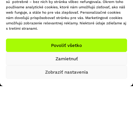
sú potrebné – bez nich by stránka vôbec nefungovala. Okrem toho
KONTAKTUJTE NÁS
používame analytické cookies, ktoré nám umožňujú zisťovať, ako náš
web funguje, a stále ho pre vás zlepšovať. Personalizačné cookies
nám dovoľujú prispôsobovať stránku pre vás. Marketingové cookies
Infolinka/Predajňa:
umožňujú zobrazenie relevantnej reklamy. Niektoré údaje zdieľame aj
051 - 748 29 45
Sledujte nás na Facebooku
s tretími stranami.
bicigel@bicigel.sk
Sledujte nás na Instagrame
servis@bicigel.sk
Povoliť všetko
Kpt. Nálepku 2
Prešov 080 01
Zamietnuť
OTVÁRACIE HODINY
INFORMÁCIE
Zobraziť nastavenia
Predajňa Prešov
Obchodné podmienky
Reklamačný poriadok
So: ZATVORENÉ
Formulár na odstúpenie od zmluvy
Ne: ZATVORENÉ
Platba a doprava
Ochrana osobných údajov
Reklamačný formulár