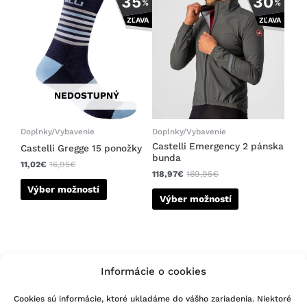
35
30
%
%
produkt
produkt
ZĽAVA
ZĽAVA
má
má
viacero
viacero
variantov.
variantov.
Možnosti
Možnosti
si
si
NEDOSTUPNÝ
môžete
môžete
vybrať
vybrať
na
na
Doplnky/Vybavenie
Doplnky/Vybavenie
stránke
stránke
Castelli Emergency 2 pánska
Castelli Gregge 15 ponožky
bunda
produktu.
produktu.
11,02
€
16,95
€
118,97
€
169,95
€
Výber možností
Výber možností
Informácie o cookies
Cookies sú informácie, ktoré ukladáme do vášho zariadenia. Niektoré