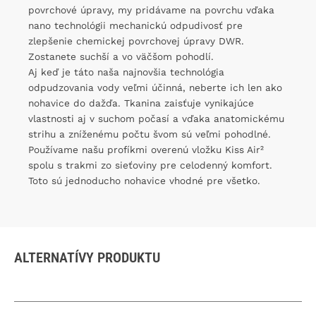
povrchové úpravy, my pridávame na povrchu vďaka
nano technológii mechanickú odpudivosť pre
zlepšenie chemickej povrchovej úpravy DWR.
Zostanete suchší a vo väčšom pohodlí.
Aj keď je táto naša najnovšia technológia
odpudzovania vody veľmi účinná, neberte ich len ako
nohavice do dažďa. Tkanina zaisťuje vynikajúce
vlastnosti aj v suchom počasí a vďaka anatomickému
strihu a zníženému počtu švom sú veľmi pohodlné.
Používame našu profíkmi overenú vložku Kiss Air²
spolu s trakmi zo sieťoviny pre celodenný komfort.
Toto sú jednoducho nohavice vhodné pre všetko.
ALTERNATÍVY PRODUKTU