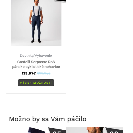
viacero
variantov.
Možnosti
si
môžete
vybrať
na
stránke
Doplnky/Vybavenie
produktu.
Castelli Sorpasso RoS
pánske cyklistické nohavice
139,97
€
199,95
€
VÝBER MOŽNOSTÍ
Možno by sa Vám páčilo
Tento
Tento