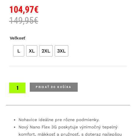
104,97
€
149,95
€
množstvo
Veľkosť
Castelli
L
XL
2XL
3XL
Tutto
Nano
pánske
cyklistické
nohavice
PRIDAŤ DO KOŠÍKA
Nohavice ideálne pre rôzne podmienky.
Nový Nano Flex 3G poskytuje výnimočný tepelný
komfort, mäkkosť a pružnosť, s doteraz najlepšou