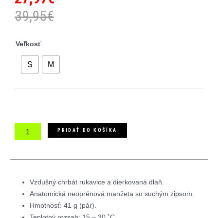
39,95
€
množstvo
Veľkosť
Castelli
Roubaix
S
M
Gel
2W
rukavice
PRIDAŤ DO KOŠÍKA
Vzdušný chrbát rukavice a dierkovaná dlaň.
Anatomická neoprénová manžeta so suchým zipsom.
Hmotnosť: 41 g (pár).
Teplotný rozsah: 15 – 30 ˚C.