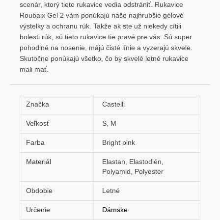
scenár, ktorý tieto rukavice vedia odstrániť. Rukavice
Roubaix Gel 2 vám ponúkajú naše najhrubšie gélové
výstelky a ochranu rúk. Takže ak ste už niekedy cítili
bolesti rúk, sú tieto rukavice tie pravé pre vás. Sú super
pohodlné na nosenie, májú čisté línie a vyzerajú skvele.
Skutočne ponúkajú všetko, čo by skvelé letné rukavice
mali mať.
Značka
Castelli
Veľkosť
S, M
Farba
Bright pink
Materiál
Elastan, Elastodién,
Polyamid, Polyester
Obdobie
Letné
Určenie
Dámske