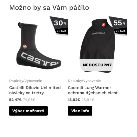
Možno by sa Vám páčilo
Tento
30
55
%
%
produkt
ZĽAVA
ZĽAVA
má
viacero
variantov.
Možnosti
si
NEDOSTUPNÝ
môžete
vybrať
na
Doplnky/Vybavenie
Doplnky/Vybavenie
stránke
Castelli Diluvio Unlimited
Castelli Lung Warmer
návleky na tretry
ochrana dýchacích ciest
produktu.
52,47
€
74,95
€
13,02
€
28,94
€
Výber možností
Viac info