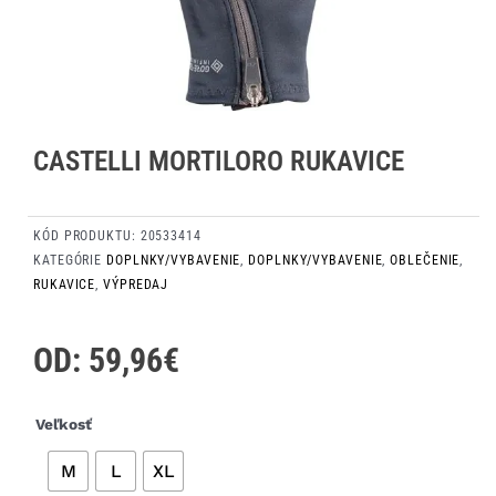
CASTELLI MORTILORO RUKAVICE
KÓD PRODUKTU:
20533414
KATEGÓRIE
DOPLNKY/VYBAVENIE
,
DOPLNKY/VYBAVENIE
,
OBLEČENIE
,
RUKAVICE
,
VÝPREDAJ
OD:
59,96
€
množstvo
Veľkosť
Castelli
M
L
XL
Mortiloro
rukavice