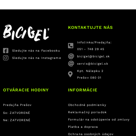
KONTAKTUJTE NÁS
Infolinka/Predajňa:
051 - 748 29 45
Sledujte nás na Facebooku
bicigel@bicigel.sk
Sledujte nás na Instagrame
servis@bicigel.sk
Kpt. Nálepku 2
Prešov 080 01
OTVÁRACIE HODINY
INFORMÁCIE
Predajňa Prešov
Obchodné podmienky
Reklamačný poriadok
So: ZATVORENÉ
Formulár na odstúpenie od zmluvy
Ne: ZATVORENÉ
Platba a doprava
Ochrana osobných údajov