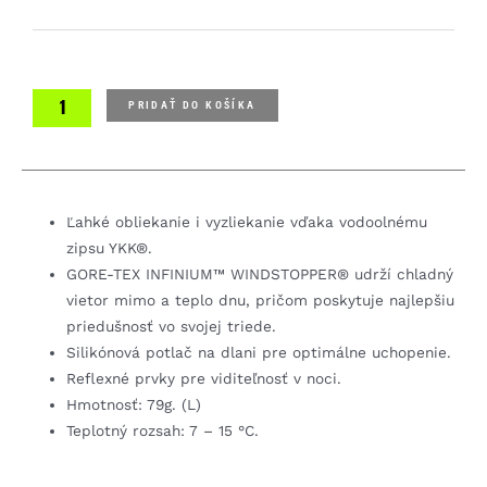
PRIDAŤ DO KOŠÍKA
Ľahké obliekanie i vyzliekanie vďaka vodoolnému
zipsu YKK®.
GORE-TEX INFINIUM™ WINDSTOPPER® udrží chladný
vietor mimo a teplo dnu, pričom poskytuje najlepšiu
priedušnosť vo svojej triede.
Silikónová potlač na dlani pre optimálne uchopenie.
Reflexné prvky pre viditeľnosť v noci.
Hmotnosť: 79g. (L)
Teplotný rozsah: 7 – 15 °C.