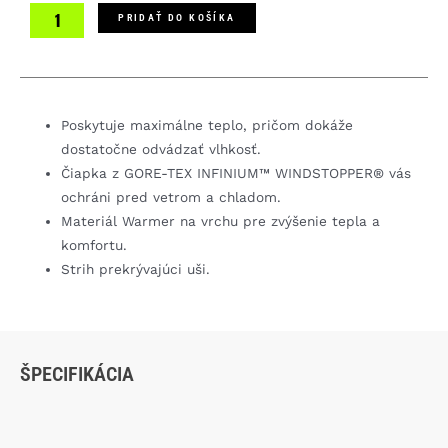
Estremmo
PRIDAŤ DO KOŠÍKA
WS
čiapka
pod
prilbu
Poskytuje maximálne teplo, pričom dokáže
dostatočne odvádzať vlhkosť.
Čiapka z GORE-TEX INFINIUM™ WINDSTOPPER® vás
ochráni pred vetrom a chladom.
Materiál Warmer na vrchu pre zvýšenie tepla a
komfortu.
Strih prekrývajúci uši.
ŠPECIFIKÁCIA