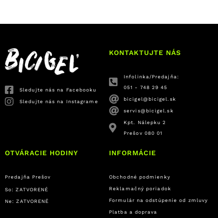
KONTAKTUJTE NÁS
Infolinka/Predajňa:
051 - 748 29 45
Sledujte nás na Facebooku
bicigel@bicigel.sk
Sledujte nás na Instagrame
servis@bicigel.sk
Kpt. Nálepku 2
Prešov 080 01
OTVÁRACIE HODINY
INFORMÁCIE
Predajňa Prešov
Obchodné podmienky
Reklamačný poriadok
So: ZATVORENÉ
Formulár na odstúpenie od zmluvy
Ne: ZATVORENÉ
Platba a doprava