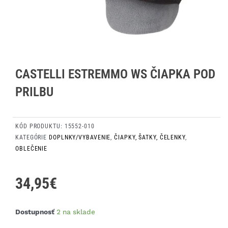
CASTELLI ESTREMMO WS ČIAPKA POD
PRILBU
KÓD PRODUKTU:
15552-010
KATEGÓRIE
DOPLNKY/VYBAVENIE
,
ČIAPKY, ŠATKY, ČELENKY
,
OBLEČENIE
34,95
€
množstvo
Dostupnosť
2 na sklade
Castelli