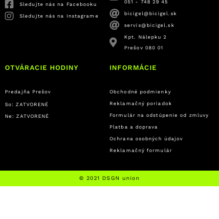
051 - 748 29 45
Sledujte nás na Facebooku
bicigel@bicigel.sk
Sledujte nás na Instagrame
servis@bicigel.sk
Kpt. Nálepku 2
Prešov 080 01
OTVÁRACIE HODINY
INFORMÁCIE
Predajňa Prešov
Obchodné podmienky
Reklamačný poriadok
So: ZATVORENÉ
Formulár na odstúpenie od zmluvy
Ne: ZATVORENÉ
Platba a doprava
Ochrana osobných údajov
Reklamačný formulár
© 2021 DSGN union