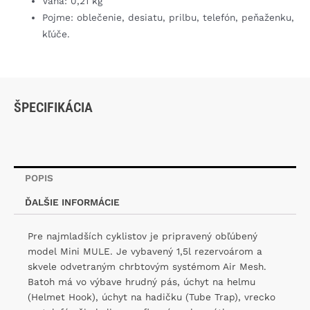
Váha: 0,21 kg
Pojme: oblečenie, desiatu, prilbu, telefón, peňaženku,
kľúče.
ŠPECIFIKÁCIA
POPIS
ĎALŠIE INFORMÁCIE
Pre najmladších cyklistov je pripravený obľúbený
model Mini MULE. Je vybavený 1,5l rezervoárom a
skvele odvetraným chrbtovým systémom Air Mesh.
Batoh má vo výbave hrudný pás, úchyt na helmu
(Helmet Hook), úchyt na hadičku (Tube Trap), vrecko