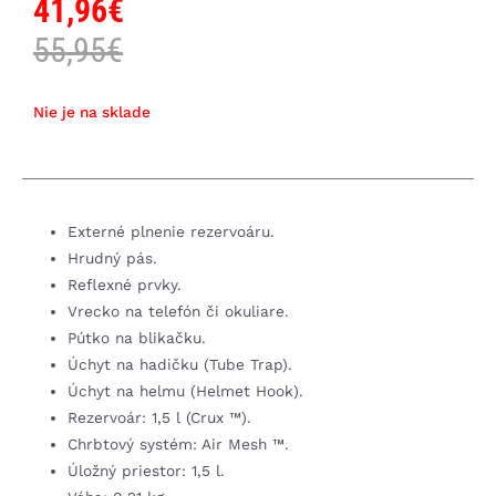
41,96
€
55,95
€
Nie je na sklade
Externé plnenie rezervoáru.
Hrudný pás.
Reflexné prvky.
Vrecko na telefón či okuliare.
Pútko na blikačku.
Úchyt na hadičku (Tube Trap).
Úchyt na helmu (Helmet Hook).
Rezervoár: 1,5 l (Crux ™).
Chrbtový systém: Air Mesh ™.
Úložný priestor: 1,5 l.