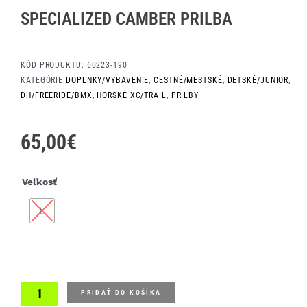
SPECIALIZED CAMBER PRILBA
KÓD PRODUKTU:
60223-190
KATEGÓRIE
DOPLNKY/VYBAVENIE
,
CESTNÉ/MESTSKÉ
,
DETSKÉ/JUNIOR
,
DH/FREERIDE/BMX
,
HORSKÉ XC/TRAIL
,
PRILBY
65,00
€
množstvo
Veľkosť
Specialized
L
Camber
prilba
PRIDAŤ DO KOŠÍKA