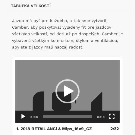
TABUĽKA VEĽKOSTÍ
Jazda má byť pre každého, a tak sme vytvorili
Camber, aby poskytoval vyladený fit pre jazdcov
všetkých veľkostí, od detí až po dospelých. Camber je
vybavená všetkým komfortom, štýlom a ventiláciou,
aby ste z jazdy mali naozaj radosť.
Video
prehrávač
00:00
00:00
1.
2018 RETAIL ANGi & Mips_16x9_CZ
2:22