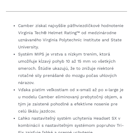
Camber získal najvyššie päťhviezdičkové hodnotenie
Virginia Tech® Helmet Rating™ od medzinárodne
uznávaného Virginia Polytechnic Institute and State
University.
Systém MIPS je vrstva s nízkym trením, ktorá
umožňuje kĺzavý pohyb 10 až 15 mm vo všetkých
smeroch. Štúdie ukazujú, že to znižuje niektoré
rotačné sily prenášané do mozgu počas uhlových
nárazov.
Vďaka piatim veľkostiam od x-small až po x-large je
u modelu Camber eliminovaný prebytočný objem, a
tým je zaistené pohodlné a efektívne nosenie pre
celú škálu jazdcov.
Ľahko nastaviteľný systém uchytenia Headset SX v
kombinácii s nastaviteľným systémom popruhov Tri-
Fix zaisťuje ľahké a presné uchytenie.