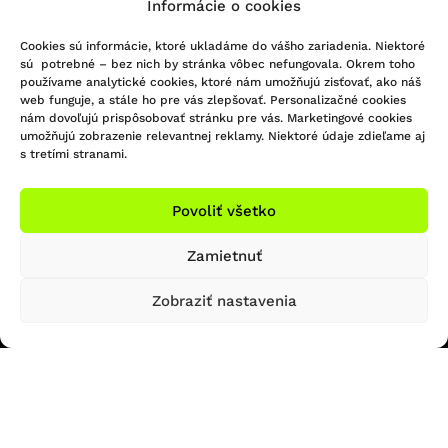
Informácie o cookies
Cookies sú informácie, ktoré ukladáme do vášho zariadenia. Niektoré
sú potrebné – bez nich by stránka vôbec nefungovala. Okrem toho
používame analytické cookies, ktoré nám umožňujú zisťovať, ako náš
web funguje, a stále ho pre vás zlepšovať. Personalizačné cookies
nám dovoľujú prispôsobovať stránku pre vás. Marketingové cookies
umožňujú zobrazenie relevantnej reklamy. Niektoré údaje zdieľame aj
KONTAKTUJTE NÁS
s tretími stranami.
Infolinka/Predajňa:
Povoliť všetko
051 - 748 29 45
Sledujte nás na Facebooku
bicigel@bicigel.sk
Sledujte nás na Instagrame
Zamietnuť
servis@bicigel.sk
Kpt. Nálepku 2
Zobraziť nastavenia
Prešov 080 01
OTVÁRACIE HODINY
INFORMÁCIE
Predajňa Prešov
Obchodné podmienky
Reklamačný poriadok
So: ZATVORENÉ
Formulár na odstúpenie od zmluvy
Ne: ZATVORENÉ