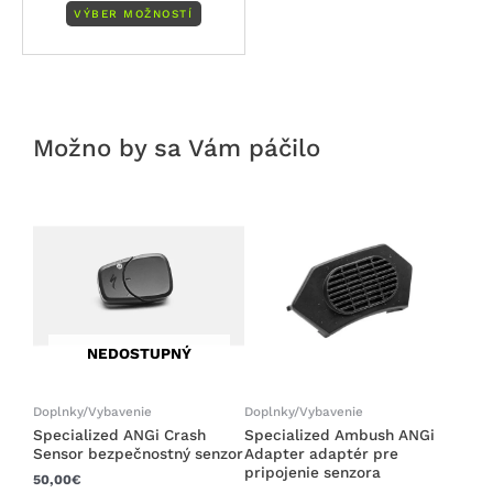
VÝBER MOŽNOSTÍ
Možno by sa Vám páčilo
NEDOSTUPNÝ
Doplnky/Vybavenie
Doplnky/Vybavenie
Specialized ANGi Crash
Specialized Ambush ANGi
Sensor bezpečnostný senzor
Adapter adaptér pre
pripojenie senzora
50,00
€