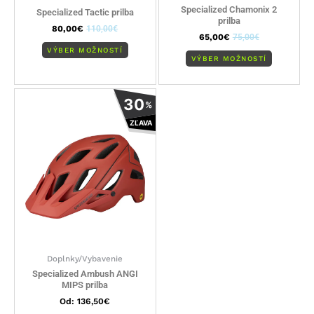
produktu.
produktu
Specialized Chamonix 2
Specialized Tactic prilba
prilba
80,00
€
110,00
€
65,00
€
75,00
€
VÝBER MOŽNOSTÍ
VÝBER MOŽNOSTÍ
Tento
30
%
produkt
ZĽAVA
má
viacero
variantov.
Možnosti
si
môžete
vybrať
na
stránke
Doplnky/Vybavenie
produktu.
Specialized Ambush ANGI
MIPS prilba
Od:
136,50
€