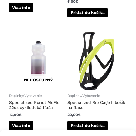
5,00
€
Viac info
Pridať do košíka
NEDOSTUPNÝ
Doplnky/Vybavenie
Doplnky/Vybavenie
Specialized Purist MoFlo
Specialized Rib Cage II košík
22oz cyklistická fľaša
na fľašu
13,00
€
20,00
€
Viac info
Pridať do košíka