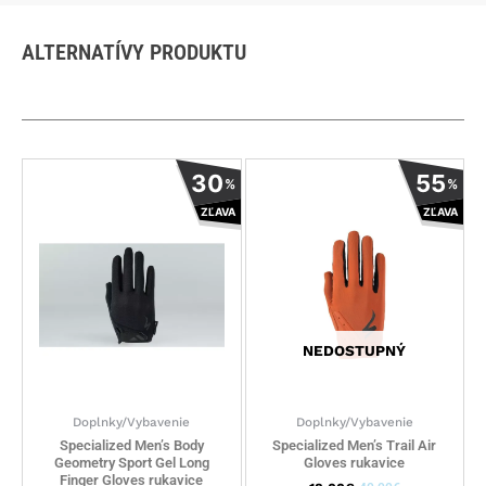
ALTERNATÍVY PRODUKTU
Tento
Tento
30
55
%
%
produkt
produkt
ZĽAVA
ZĽAVA
má
má
viacero
viacero
variantov.
variantov
Možnosti
Možnosti
si
si
môžete
môžete
NEDOSTUPNÝ
vybrať
vybrať
na
na
stránke
stránke
Doplnky/Vybavenie
Doplnky/Vybavenie
produktu.
produktu
Specialized Men’s Body
Specialized Men’s Trail Air
Geometry Sport Gel Long
Gloves rukavice
Finger Gloves rukavice