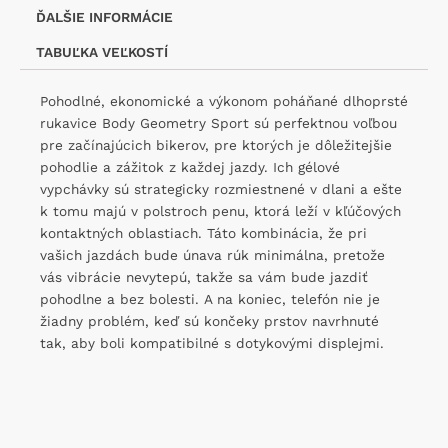
ĎALŠIE INFORMÁCIE
TABUĽKA VEĽKOSTÍ
Pohodlné, ekonomické a výkonom poháňané dlhoprsté
rukavice Body Geometry Sport sú perfektnou voľbou
pre začínajúcich bikerov, pre ktorých je dôležitejšie
pohodlie a zážitok z každej jazdy. Ich gélové
vypchávky sú strategicky rozmiestnené v dlani a ešte
k tomu majú v polstroch penu, ktorá leží v kľúčových
kontaktných oblastiach. Táto kombinácia, že pri
vašich jazdách bude únava rúk minimálna, pretože
vás vibrácie nevytepú, takže sa vám bude jazdiť
pohodlne a bez bolesti. A na koniec, telefón nie je
žiadny problém, keď sú končeky prstov navrhnuté
tak, aby boli kompatibilné s dotykovými displejmi.