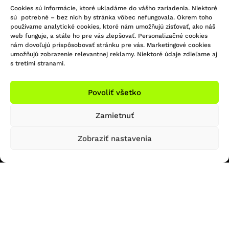
Cookies sú informácie, ktoré ukladáme do vášho zariadenia. Niektoré
sú potrebné – bez nich by stránka vôbec nefungovala. Okrem toho
používame analytické cookies, ktoré nám umožňujú zisťovať, ako náš
web funguje, a stále ho pre vás zlepšovať. Personalizačné cookies
nám dovoľujú prispôsobovať stránku pre vás. Marketingové cookies
KONTAKTUJTE NÁS
umožňujú zobrazenie relevantnej reklamy. Niektoré údaje zdieľame aj
s tretími stranami.
Infolinka/Predajňa:
Povoliť všetko
051 - 748 29 45
Sledujte nás na Facebooku
bicigel@bicigel.sk
Sledujte nás na Instagrame
Zamietnuť
servis@bicigel.sk
Kpt. Nálepku 2
Zobraziť nastavenia
Prešov 080 01
OTVÁRACIE HODINY
INFORMÁCIE
Predajňa Prešov
Obchodné podmienky
Reklamačný poriadok
So: ZATVORENÉ
Formulár na odstúpenie od zmluvy
Ne: ZATVORENÉ
Platba a doprava