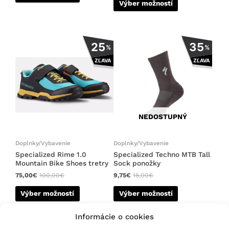
Výber možností
Tento
Tento
25
35
%
%
produkt
produkt
ZĽAVA
ZĽAVA
má
má
viacero
viacero
variantov.
variantov.
Možnosti
Možnosti
si
si
NEDOSTUPNÝ
môžete
môžete
vybrať
vybrať
na
na
Doplnky/Vybavenie
Doplnky/Vybavenie
stránke
stránke
Specialized Rime 1.0
Specialized Techno MTB Tall
Mountain Bike Shoes tretry
Sock ponožky
produktu.
produktu.
75,00
€
100,00
€
9,75
€
15,00
€
Výber možností
Výber možností
Informácie o cookies