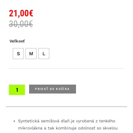
21,00
€
30,00
€
množstvo
Veľkosť
Specialized
S
M
L
Men's
Body
Geometry
Sport
Gel
Long
PRIDAŤ DO KOŠÍKA
Finger
Gloves
rukavice
Syntetická semišová dlaň je vyrobená z tenkého
mikrovlákna a tak kombinuje odolnosť so skvelou