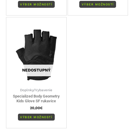
VÝBER MOŽNOSTÍ
VÝBER MOŽNOSTÍ
Tento
produkt
má
viacero
variantov.
Možnosti
si
môžete
NEDOSTUPNÝ
vybrať
na
stránke
Doplnky/Vybavenie
produktu.
Specialized Body Geometry
Kids Glove SF rukavice
20,00
€
VÝBER MOŽNOSTÍ