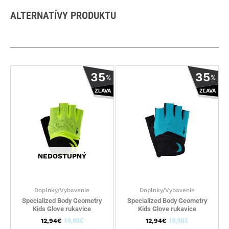
ALTERNATÍVY PRODUKTU
Tento
Tento
35
35
%
%
produkt
produkt
ZĽAVA
ZĽAVA
má
má
viacero
viacero
variantov.
variantov
Možnosti
Možnosti
si
si
môžete
môžete
NEDOSTUPNÝ
vybrať
vybrať
na
na
stránke
stránke
Doplnky/Vybavenie
Doplnky/Vybavenie
produktu.
produktu
Specialized Body Geometry
Specialized Body Geometry
Kids Glove rukavice
Kids Glove rukavice
12,94
€
19,90
€
12,94
€
19,90
€