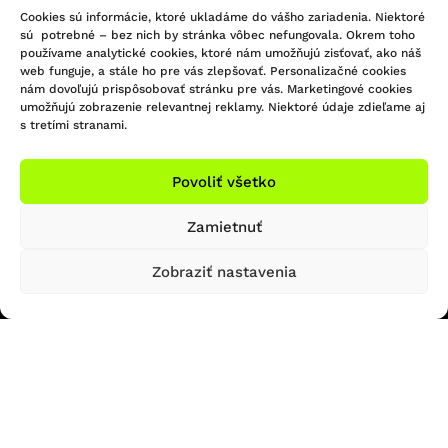
Cookies sú informácie, ktoré ukladáme do vášho zariadenia. Niektoré
sú potrebné – bez nich by stránka vôbec nefungovala. Okrem toho
používame analytické cookies, ktoré nám umožňujú zisťovať, ako náš
KONTAKTUJTE NÁS
web funguje, a stále ho pre vás zlepšovať. Personalizačné cookies
nám dovoľujú prispôsobovať stránku pre vás. Marketingové cookies
Infolinka/Predajňa:
umožňujú zobrazenie relevantnej reklamy. Niektoré údaje zdieľame aj
s tretími stranami.
051 - 748 29 45
Sledujte nás na Facebooku
bicigel@bicigel.sk
Sledujte nás na Instagrame
servis@bicigel.sk
Povoliť všetko
Kpt. Nálepku 2
Prešov 080 01
Zamietnuť
OTVÁRACIE HODINY
INFORMÁCIE
Zobraziť nastavenia
Predajňa Prešov
Obchodné podmienky
Reklamačný poriadok
So: ZATVORENÉ
Formulár na odstúpenie od zmluvy
Ne: ZATVORENÉ
Platba a doprava
Ochrana osobných údajov
Reklamačný formulár