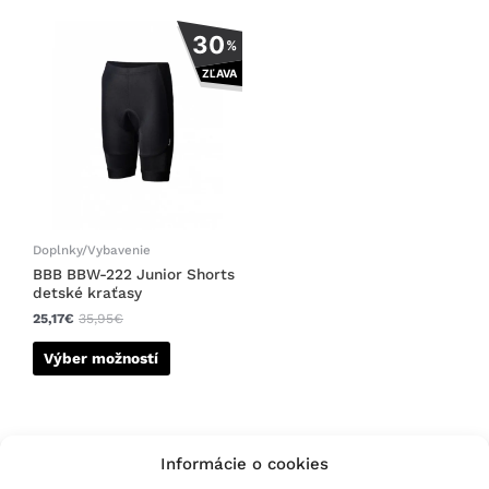
Tento
30
%
produkt
ZĽAVA
má
viacero
variantov.
Možnosti
si
môžete
vybrať
na
Doplnky/Vybavenie
stránke
BBB BBW-222 Junior Shorts
detské kraťasy
produktu.
25,17
€
35,95
€
Výber možností
Informácie o cookies