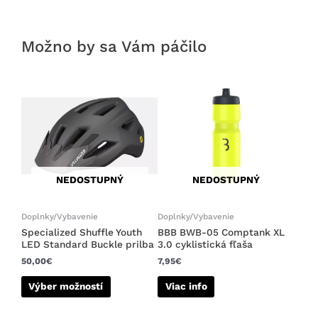
Možno by sa Vám páčilo
Tento
produkt
má
viacero
variantov.
Možnosti
si
NEDOSTUPNÝ
NEDOSTUPNÝ
môžete
vybrať
na
Doplnky/Vybavenie
Doplnky/Vybavenie
stránke
Specialized Shuffle Youth
BBB BWB-05 Comptank XL
LED Standard Buckle prilba
3.0 cyklistická fľaša
produktu.
50,00
€
7,95
€
Výber možností
Viac info