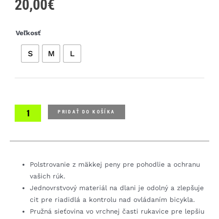
20,00
€
množstvo
Veľkosť
Specialized
S
M
L
Kid's
Body
Geometry
Gloves
rukavice
PRIDAŤ DO KOŠÍKA
Polstrovanie z mäkkej peny pre pohodlie a ochranu
vašich rúk.
Jednovrstvový materiál na dlani je odolný a zlepšuje
cit pre riadidlá a kontrolu nad ovládaním bicykla.
Pružná sieťovina vo vrchnej časti rukavice pre lepšiu