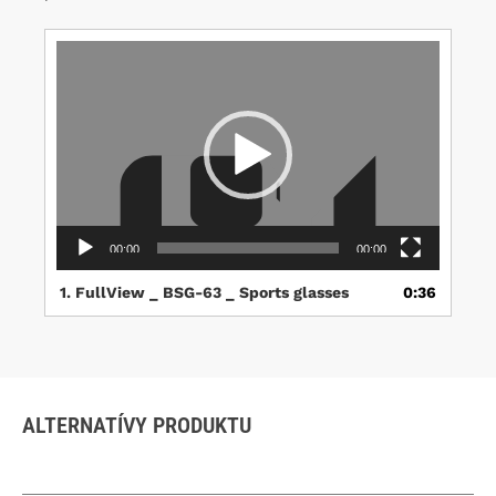
Video
prehrávač
00:00
00:00
1.
FullView _ BSG-63 _ Sports glasses
0:36
ALTERNATÍVY PRODUKTU