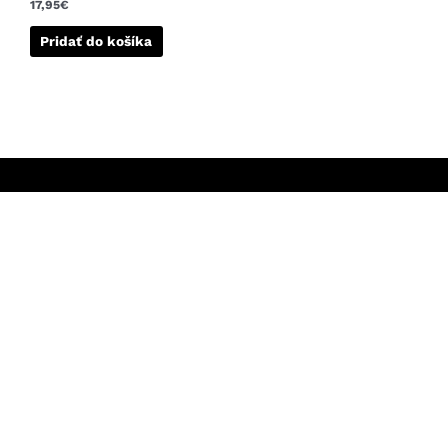
17,95
€
Pridať do košíka
KONTAKTUJTE NÁS
Infolinka/Predajňa:
051 - 748 29 45
Sledujte nás na Facebooku
bicigel@bicigel.sk
Sledujte nás na Instagrame
servis@bicigel.sk
Kpt. Nálepku 2
Prešov 080 01
OTVÁRACIE HODINY
INFORMÁCIE