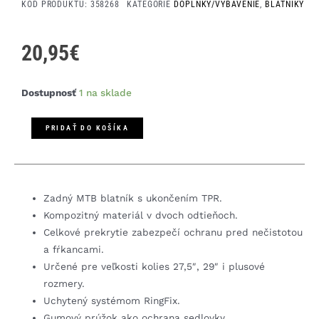
KÓD PRODUKTU:
358268
KATEGÓRIE
DOPLNKY/VYBAVENIE
,
BLATNÍKY
20,95
€
množstvo
Dostupnosť
1 na sklade
BBB
BFD-
PRIDAŤ DO KOŠÍKA
16R
Grandprotect
zadný
blatník
Zadný MTB blatník s ukončením TPR.
Kompozitný materiál v dvoch odtieňoch.
Celkové prekrytie zabezpečí ochranu pred nečistotou
a fŕkancami.
Určené pre veľkosti kolies 27,5″, 29″ i plusové
rozmery.
Uchytený systémom RingFix.
Gumový prúžok ako ochrana sedlovky.