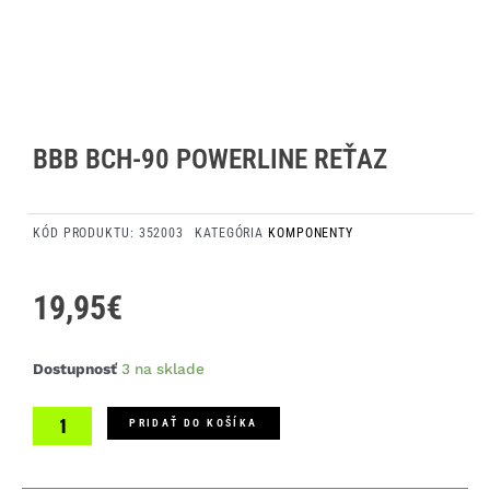
BBB BCH-90 POWERLINE REŤAZ
KÓD PRODUKTU:
352003
KATEGÓRIA
KOMPONENTY
19,95
€
množstvo
Dostupnosť
3 na sklade
BBB
BCH-
PRIDAŤ DO KOŠÍKA
90
Powerline
reťaz