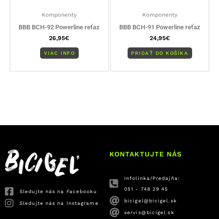
Komponenty
Komponenty
BBB BCH-92 Powerline reťaz
BBB BCH-91 Powerline reťaz
26,95
€
24,95
€
VIAC INFO
PRIDAŤ DO KOŠÍKA
KONTAKTUJTE NÁS
Infolinka/Predajňa:
051 - 748 29 45
Sledujte nás na Facebooku
bicigel@bicigel.sk
Sledujte nás na Instagrame
servis@bicigel.sk