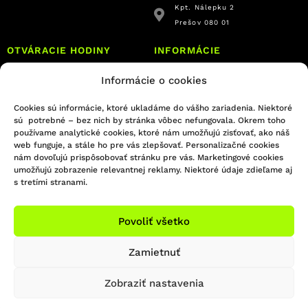
Kpt. Nálepku 2
Prešov 080 01
OTVÁRACIE HODINY
INFORMÁCIE
Informácie o cookies
Predajňa Prešov
Obchodné podmienky
Reklamačný poriadok
So: ZATVORENÉ
Cookies sú informácie, ktoré ukladáme do vášho zariadenia. Niektoré
Formulár na odstúpenie od zmluvy
Ne: ZATVORENÉ
sú potrebné – bez nich by stránka vôbec nefungovala. Okrem toho
používame analytické cookies, ktoré nám umožňujú zisťovať, ako náš
Platba a doprava
web funguje, a stále ho pre vás zlepšovať. Personalizačné cookies
Ochrana osobných údajov
nám dovoľujú prispôsobovať stránku pre vás. Marketingové cookies
Reklamačný formulár
umožňujú zobrazenie relevantnej reklamy. Niektoré údaje zdieľame aj
s tretími stranami.
© 2021 DSGN union
Povoliť všetko
Zamietnuť
Zobraziť nastavenia