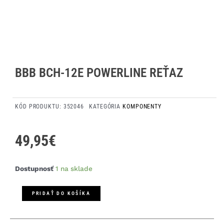
BBB BCH-12E POWERLINE REŤAZ
KÓD PRODUKTU:
352046
KATEGÓRIA
KOMPONENTY
49,95
€
množstvo
Dostupnosť
1 na sklade
BBB
BCH-
PRIDAŤ DO KOŠÍKA
12E
Powerline
reťaz