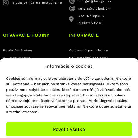
bicigel@bicigel.sk
Sledujte nás na Instagrame
servis@bicigel.sk
Kpt. Nálepku 2
Prešov 080 01
OTVÁRACIE HODINY
INFORMÁCIE
Predajňa Prešov
Obchodné podmienky
Reklamačný poriadok
So: ZATVORENÉ
Informácie o cookies
Formulár na odstúpenie od zmluvy
Ne: ZATVORENÉ
Platba a doprava
Cookies sú informácie, ktoré ukladáme do vášho zariadenia. Niektoré
Ochrana osobných údajov
sú potrebné – bez nich by stránka vôbec nefungovala. Okrem toho
Reklamačný formulár
používame analytické cookies, ktoré nám umožňujú zisťovať, ako náš
web funguje, a stále ho pre vás zlepšovať. Personalizačné cookies
nám dovoľujú prispôsobovať stránku pre vás. Marketingové cookies
© 2021 DSGN union
umožňujú zobrazenie relevantnej reklamy. Niektoré údaje zdieľame aj
s tretími stranami.
Povoliť všetko