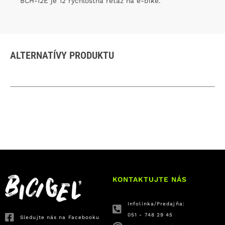
BCH-12E je 12 rýchlostná reťaz na e-bike.
ALTERNATÍVY PRODUKTU
KONTAKTUJTE NÁS
Infolinka/Predajňa:
051 - 748 29 45
Sledujte nás na Facebooku